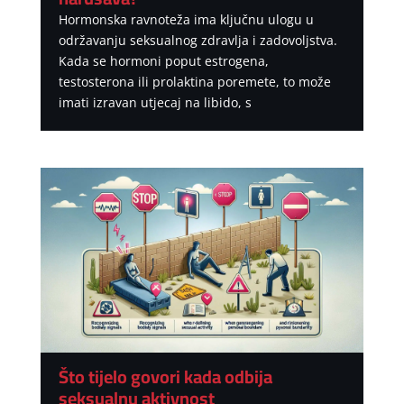
Hormonska ravnoteža ima ključnu ulogu u
održavanju seksualnog zdravlja i zadovoljstva.
Kada se hormoni poput estrogena,
testosterona ili prolaktina poremete, to može
imati izravan utjecaj na libido, s
Što tijelo govori kada odbija
seksualnu aktivnost