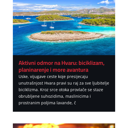
Aktivni odmor na Hvaru: biciklizam,
planinarenje i more avantura
Uske, vijugave ceste koje presijecaju
unutrašnjost Hvara pravi su raj za sve ljubitelje
biciklizma. Kroz srce otoka provlače se staze
obrubljene suhozidima, maslinicima i
prostranim poljima lavande, č