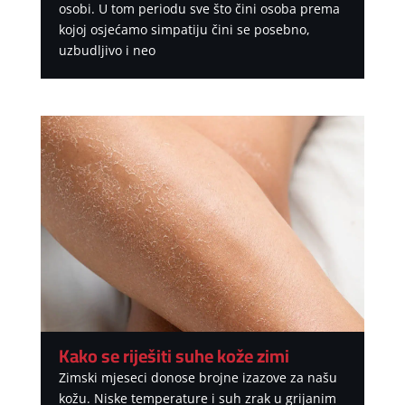
osobi. U tom periodu sve što čini osoba prema
kojoj osjećamo simpatiju čini se posebno,
uzbudljivo i neo
Kako se riješiti suhe kože zimi
Zimski mjeseci donose brojne izazove za našu
kožu. Niske temperature i suh zrak u grijanim