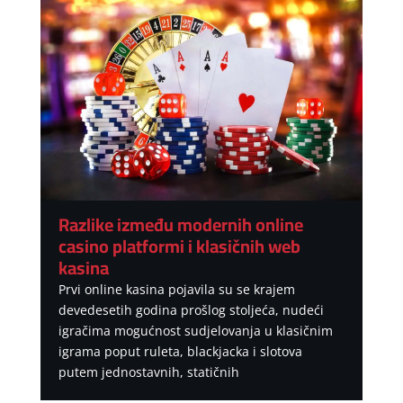
Razlike između modernih online
casino platformi i klasičnih web
kasina
Prvi online kasina pojavila su se krajem
devedesetih godina prošlog stoljeća, nudeći
igračima mogućnost sudjelovanja u klasičnim
igrama poput ruleta, blackjacka i slotova
putem jednostavnih, statičnih