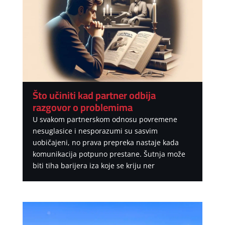
Što učiniti kad partner odbija
razgovor o problemima
U svakom partnerskom odnosu povremene
nesuglasice i nesporazumi su sasvim
uobičajeni, no prava prepreka nastaje kada
komunikacija potpuno prestane. Šutnja može
biti tiha barijera iza koje se kriju ner