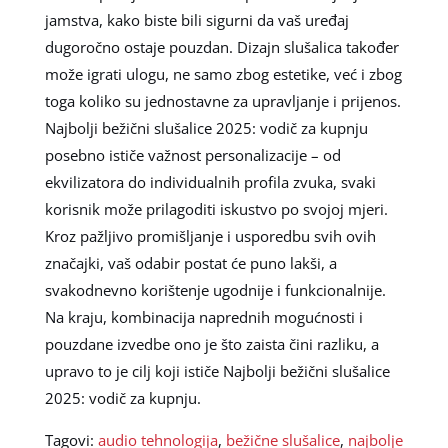
jamstva, kako biste bili sigurni da vaš uređaj
dugoročno ostaje pouzdan. Dizajn slušalica također
može igrati ulogu, ne samo zbog estetike, već i zbog
toga koliko su jednostavne za upravljanje i prijenos.
Najbolji bežični slušalice 2025: vodič za kupnju
posebno ističe važnost personalizacije – od
ekvilizatora do individualnih profila zvuka, svaki
korisnik može prilagoditi iskustvo po svojoj mjeri.
Kroz pažljivo promišljanje i usporedbu svih ovih
značajki, vaš odabir postat će puno lakši, a
svakodnevno korištenje ugodnije i funkcionalnije.
Na kraju, kombinacija naprednih mogućnosti i
pouzdane izvedbe ono je što zaista čini razliku, a
upravo to je cilj koji ističe Najbolji bežični slušalice
2025: vodič za kupnju.
Tagovi:
audio tehnologija
,
bežične slušalice
,
najbolje