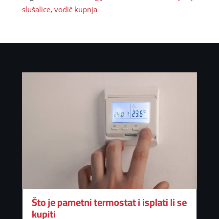
slušalice
,
vodič kupnja
Što je pametni termostat i isplati li se
kupiti