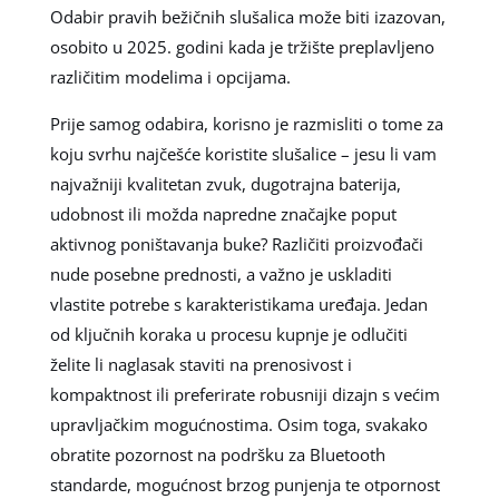
Odabir pravih bežičnih slušalica može biti izazovan,
osobito u 2025. godini kada je tržište preplavljeno
različitim modelima i opcijama.
Prije samog odabira, korisno je razmisliti o tome za
koju svrhu najčešće koristite slušalice – jesu li vam
najvažniji kvalitetan zvuk, dugotrajna baterija,
udobnost ili možda napredne značajke poput
aktivnog poništavanja buke? Različiti proizvođači
nude posebne prednosti, a važno je uskladiti
vlastite potrebe s karakteristikama uređaja. Jedan
od ključnih koraka u procesu kupnje je odlučiti
želite li naglasak staviti na prenosivost i
kompaktnost ili preferirate robusniji dizajn s većim
upravljačkim mogućnostima. Osim toga, svakako
obratite pozornost na podršku za Bluetooth
standarde, mogućnost brzog punjenja te otpornost