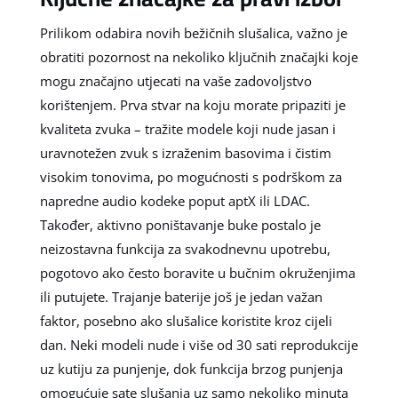
Prilikom odabira novih bežičnih slušalica, važno je
obratiti pozornost na nekoliko ključnih značajki koje
mogu značajno utjecati na vaše zadovoljstvo
korištenjem. Prva stvar na koju morate pripaziti je
kvaliteta zvuka – tražite modele koji nude jasan i
uravnotežen zvuk s izraženim basovima i čistim
visokim tonovima, po mogućnosti s podrškom za
napredne audio kodeke poput aptX ili LDAC.
Također, aktivno poništavanje buke postalo je
neizostavna funkcija za svakodnevnu upotrebu,
pogotovo ako često boravite u bučnim okruženjima
ili putujete. Trajanje baterije još je jedan važan
faktor, posebno ako slušalice koristite kroz cijeli
dan. Neki modeli nude i više od 30 sati reprodukcije
uz kutiju za punjenje, dok funkcija brzog punjenja
omogućuje sate slušanja uz samo nekoliko minuta