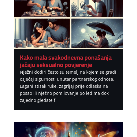
Kako mala svakodnevna ponašanja
jačaju seksualno povjerenje
Nježni dodiri često su temelj na kojem se gradi
osjećaj sigurnosti unutar partnerskog odnosa.
Lagani stisak ruke, zagrljaj prije odlaska na
posao ili nježno pomilovanje po leđima dok
zajedno gledate f