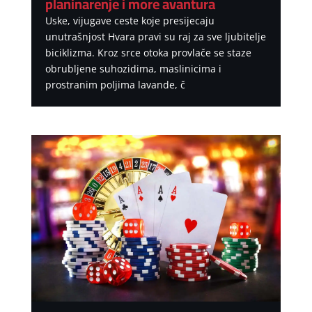
planinarenje i more avantura
Uske, vijugave ceste koje presijecaju
unutrašnjost Hvara pravi su raj za sve ljubitelje
biciklizma. Kroz srce otoka provlače se staze
obrubljene suhozidima, maslinicima i
prostranim poljima lavande, č