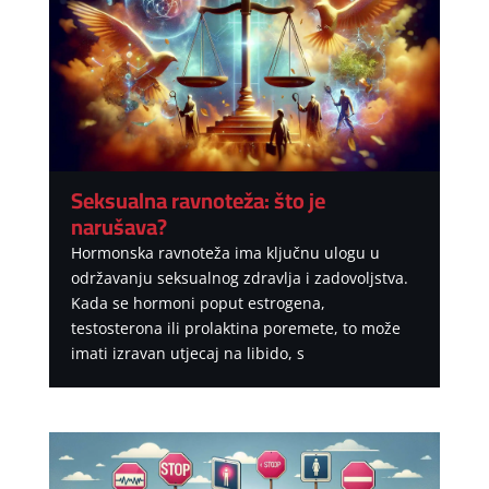
Seksualna ravnoteža: što je
narušava?
Hormonska ravnoteža ima ključnu ulogu u
održavanju seksualnog zdravlja i zadovoljstva.
Kada se hormoni poput estrogena,
testosterona ili prolaktina poremete, to može
imati izravan utjecaj na libido, s