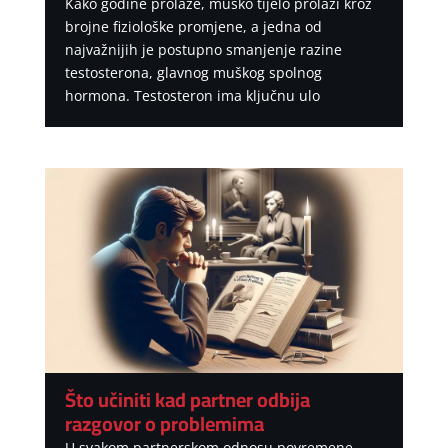
Kako godine prolaze, muško tijelo prolazi kroz
brojne fiziološke promjene, a jedna od
najvažnijih je postupno smanjenje razine
testosterona, glavnog muškog spolnog
hormona. Testosteron ima ključnu ulo
Što učiniti kad partner odbija
razgovor o problemima
U svakom partnerskom odnosu povremene