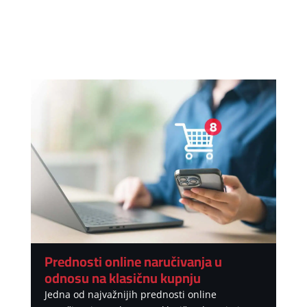
Prednosti online naručivanja u
odnosu na klasičnu kupnju
Jedna od najvažnijih prednosti online