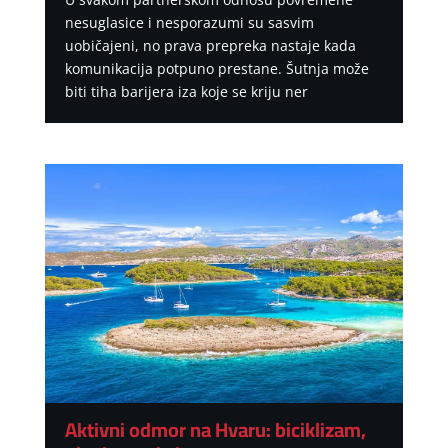
nesuglasice i nesporazumi su sasvim
uobičajeni, no prava prepreka nastaje kada
komunikacija potpuno prestane. Šutnja može
biti tiha barijera iza koje se kriju ner
Aktivni odmor na Hvaru: biciklizam,