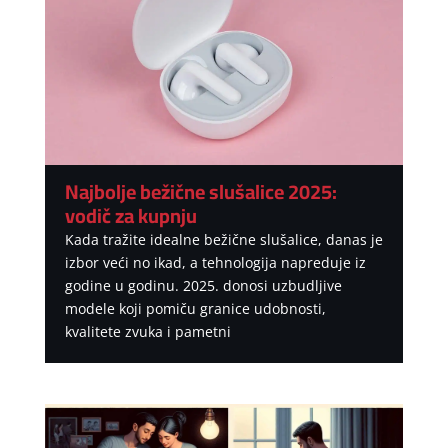
Najbolje bežične slušalice 2025:
vodič za kupnju
Kada tražite idealne bežične slušalice, danas je
izbor veći no ikad, a tehnologija napreduje iz
godine u godinu. 2025. donosi uzbudljive
modele koji pomiču granice udobnosti,
kvalitete zvuka i pametni