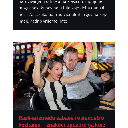
naručivanja u odnosu na klasičnu kupnju je
mogućnost kupovine u bilo koje doba dana ili
noći. Za razliku od tradicionalnih trgovina koje
imaju radno vrijeme, inte
Razlika između zabave i ovisnosti o
kockanju – znakovi upozorenja koje