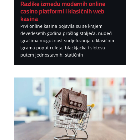
Razlike između modernih online
casino platformi i klasičnih web
kasina
Prvi online kasina pojavila su se krajem
devedesetih godina prošlog stoljeća, nudeći
igračima mogućnost sudjelovanja u klasičnim
igrama poput ruleta, blackjacka i slotova
putem jednostavnih, statičnih