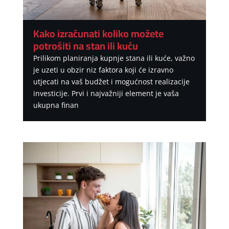
Kako izračunati koliko možete
potrošiti na stan ili kuću
Prilikom planiranja kupnje stana ili kuće, važno
je uzeti u obzir niz faktora koji će izravno
utjecati na vaš budžet i mogućnost realizacije
investicije. Prvi i najvažniji element je vaša
ukupna finan