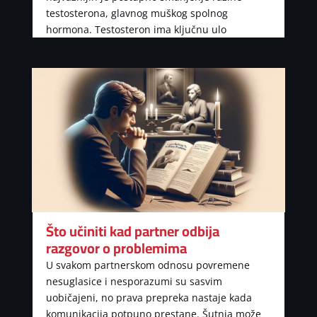
testosterona, glavnog muškog spolnog
hormona. Testosteron ima ključnu ulo
Što učiniti kad partner odbija
razgovor o problemima
U svakom partnerskom odnosu povremene
nesuglasice i nesporazumi su sasvim
uobičajeni, no prava prepreka nastaje kada
komunikacija potpuno prestane. Šutnja može