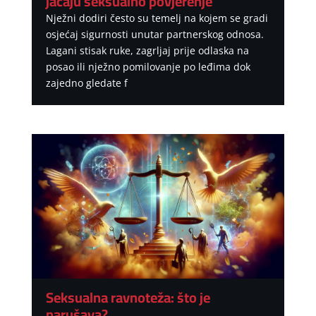
jačaju seksualno povjerenje
Nježni dodiri često su temelj na kojem se gradi
osjećaj sigurnosti unutar partnerskog odnosa.
Lagani stisak ruke, zagrljaj prije odlaska na
posao ili nježno pomilovanje po leđima dok
zajedno gledate f
Seksualna ravnoteža: što je
narušava?