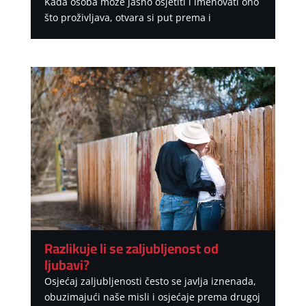
Kada osoba može jasno osjetiti i imenovati ono
što proživljava, otvara si put prema i
Razlikuje li se zaljubljenost od
ljubavi?
Osjećaj zaljubljenosti često se javlja iznenada,
obuzimajući naše misli i osjećaje prema drugoj