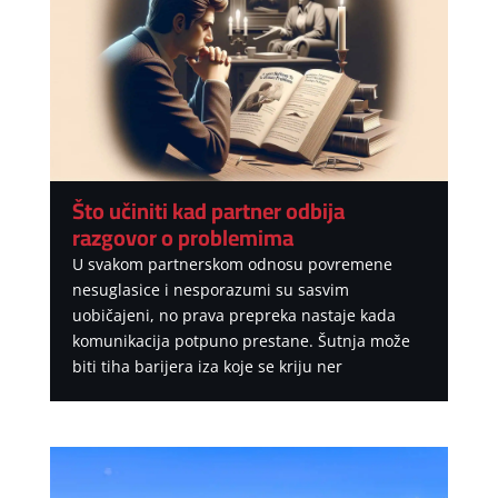
Što učiniti kad partner odbija
razgovor o problemima
U svakom partnerskom odnosu povremene
nesuglasice i nesporazumi su sasvim
uobičajeni, no prava prepreka nastaje kada
komunikacija potpuno prestane. Šutnja može
biti tiha barijera iza koje se kriju ner