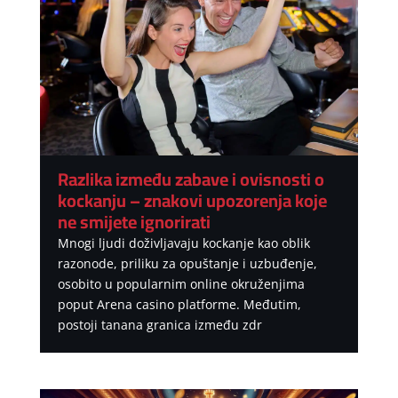
Razlika između zabave i ovisnosti o
kockanju – znakovi upozorenja koje
ne smijete ignorirati
Mnogi ljudi doživljavaju kockanje kao oblik
razonode, priliku za opuštanje i uzbuđenje,
osobito u popularnim online okruženjima
poput Arena casino platforme. Međutim,
postoji tanana granica između zdr