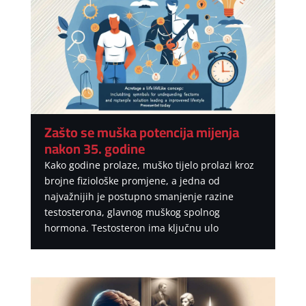
Zašto se muška potencija mijenja
nakon 35. godine
Kako godine prolaze, muško tijelo prolazi kroz
brojne fiziološke promjene, a jedna od
najvažnijih je postupno smanjenje razine
testosterona, glavnog muškog spolnog
hormona. Testosteron ima ključnu ulo