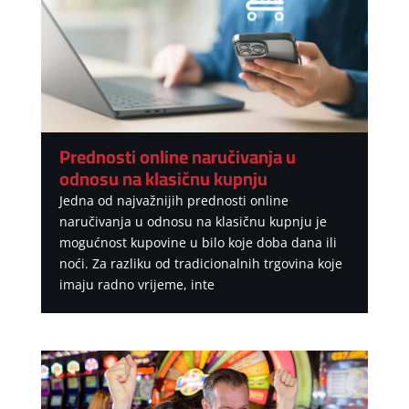
Prednosti online naručivanja u
odnosu na klasičnu kupnju
Jedna od najvažnijih prednosti online
naručivanja u odnosu na klasičnu kupnju je
mogućnost kupovine u bilo koje doba dana ili
noći. Za razliku od tradicionalnih trgovina koje
imaju radno vrijeme, inte