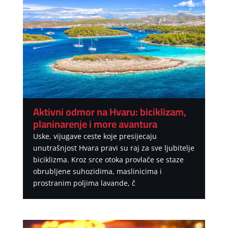
Aktivni odmor na Hvaru: biciklizam,
planinarenje i more avantura
Uske, vijugave ceste koje presijecaju
unutrašnjost Hvara pravi su raj za sve ljubitelje
biciklizma. Kroz srce otoka provlače se staze
obrubljene suhozidima, maslinicima i
prostranim poljima lavande, č