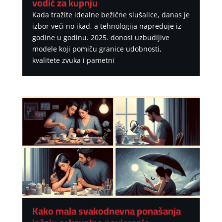
vodič za kupnju
Kada tražite idealne bežične slušalice, danas je
izbor veći no ikad, a tehnologija napreduje iz
godine u godinu. 2025. donosi uzbudljive
modele koji pomiču granice udobnosti,
kvalitete zvuka i pametni
Kako mala svakodnevna ponašanja