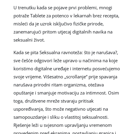
U trenutku kada se pojave prvi problemi, mnogi
potraže Tablete za potenco v lekarnah brez recepta,
misleći da je uzrok isključivo fizičke prirode,
zanemarujući pritom utjecaj digitalnih navika na
seksualni život.
Kada se pita Seksualna ravnoteža: što je narušava?,
sve češće odgovori leže upravo u načinima na koje
koristimo digitalne uređaje i internetu posvećujemo
svoje vrijeme. Višesatno „scrollanje“ prije spavanja
narušava prirodni ritam organizma, otežava
opuštanje i smanjuje motivaciju za intimnost. Osim
toga, društvene mreže stvaraju pritisak
uspoređivanja, što može negativno utjecati na
samopouzdanje i sliku o vlastitoj seksualnosti.
Rješenje leži u svjesnom upravljanju vremenom
provedenim pred ekranima, postavljanju granica i