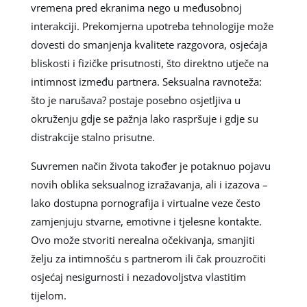
vremena pred ekranima nego u međusobnoj
interakciji. Prekomjerna upotreba tehnologije može
dovesti do smanjenja kvalitete razgovora, osjećaja
bliskosti i fizičke prisutnosti, što direktno utječe na
intimnost između partnera. Seksualna ravnoteža:
što je narušava? postaje posebno osjetljiva u
okruženju gdje se pažnja lako raspršuje i gdje su
distrakcije stalno prisutne.
Suvremen način života također je potaknuo pojavu
novih oblika seksualnog izražavanja, ali i izazova –
lako dostupna pornografija i virtualne veze često
zamjenjuju stvarne, emotivne i tjelesne kontakte.
Ovo može stvoriti nerealna očekivanja, smanjiti
želju za intimnošću s partnerom ili čak prouzročiti
osjećaj nesigurnosti i nezadovoljstva vlastitim
tijelom.