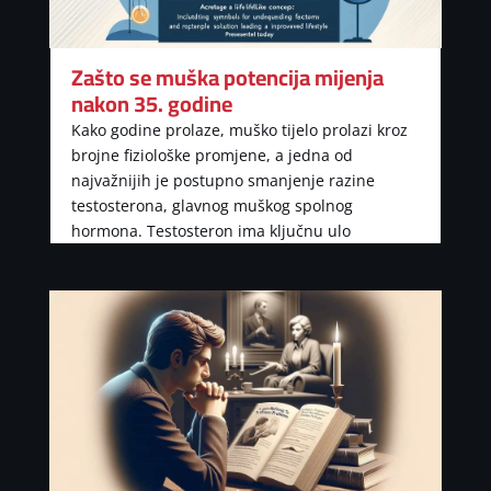
Zašto se muška potencija mijenja
nakon 35. godine
Kako godine prolaze, muško tijelo prolazi kroz
brojne fiziološke promjene, a jedna od
najvažnijih je postupno smanjenje razine
testosterona, glavnog muškog spolnog
hormona. Testosteron ima ključnu ulo