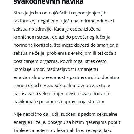
svakodnevnih navika
Stres je jedan od najčešćih i najpodcjenjenijih
faktora koji negativno utječu na intimne odnose i
seksualno zdravlje. Kada je osoba izložena
kroničnom stresu, dolazi do povećanog lučenja
hormona kortizola, što može dovesti do smanjenja
seksualne želje, problema s erekcijom ili teškoća s
postizanjem orgazma. Povrh toga, stres često
uzrokuje umor, razdražljivost i smanjenu
emocionalnu povezanost s partnerom, što dodatno
remeti sklad u vezi. Seksualna ravnoteža: što je
narušava? u velikoj mjeri ovisi o svakodnevnim
navikama i sposobnosti upravljanja stresom.
Nije neobično da ljudi, suočeni s padom seksualne
energije ili želje, posegnu za brzim rješenjima poput
Tablete za potenco v lekarnah brez recepta. Iako