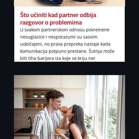
Što učiniti kad partner odbija
razgovor o problemima
U svakom partnerskom odnosu povremene
nesuglasice i nesporazumi su sasvim
uobičajeni, no prava prepreka nastaje kada
komunikacija potpuno prestane. Šutnja može
biti tiha barijera iza koje se kriju ner