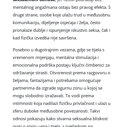
mentalnog angažmana ostaju bez pravog efekta. S
druge strane, osobe koje ulažu trud u međusobnu
komunikaciju, dijeljenje osjećaja i želja, često
pronalaze dublje i ispunjenije iskustvo seksa, čak i
kad fizička izvedba nije savršena.
Posebno u dugotrajnim vezama, gdje se tijela s
vremenom mijenjaju, mentalna stimulacija i
emocionalna podrška postaju ključni čimbenici za
održavanje strasti. Otvorenost prema razgovoru o
željama, fantazijama i potrebama omogućuje
partnerima da izgrade sigurnu zonu u kojoj se
mogu slobodno izražavati. To vodi prema
intimnosti koja nadilazi fizičku privlačnost i ulazi u
sferu duboke međusobne povezanosti. Takvi
odnosi pokazuju kako stvarna seksualna bliskost
ovisi o spoju uma i tijela, s naglaskom na