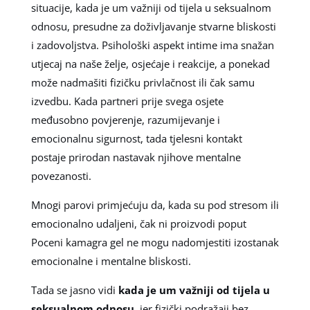
situacije, kada je um važniji od tijela u seksualnom
odnosu, presudne za doživljavanje stvarne bliskosti
i zadovoljstva. Psihološki aspekt intime ima snažan
utjecaj na naše želje, osjećaje i reakcije, a ponekad
može nadmašiti fizičku privlačnost ili čak samu
izvedbu. Kada partneri prije svega osjete
međusobno povjerenje, razumijevanje i
emocionalnu sigurnost, tada tjelesni kontakt
postaje prirodan nastavak njihove mentalne
povezanosti.
Mnogi parovi primjećuju da, kada su pod stresom ili
emocionalno udaljeni, čak ni proizvodi poput
Poceni kamagra gel ne mogu nadomjestiti izostanak
emocionalne i mentalne bliskosti.
Tada se jasno vidi
kada je um važniji od tijela u
seksualnom odnosu
, jer fizički podražaji bez