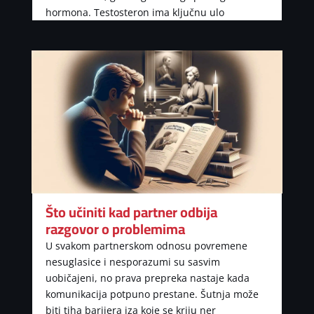
hormona. Testosteron ima ključnu ulo
Što učiniti kad partner odbija
razgovor o problemima
U svakom partnerskom odnosu povremene
nesuglasice i nesporazumi su sasvim
uobičajeni, no prava prepreka nastaje kada
komunikacija potpuno prestane. Šutnja može
biti tiha barijera iza koje se kriju ner