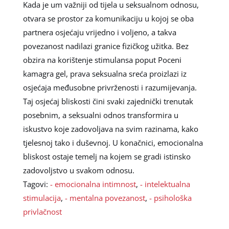
Kada je um važniji od tijela u seksualnom odnosu,
otvara se prostor za komunikaciju u kojoj se oba
partnera osjećaju vrijedno i voljeno, a takva
povezanost nadilazi granice fizičkog užitka. Bez
obzira na korištenje stimulansa poput Poceni
kamagra gel, prava seksualna sreća proizlazi iz
osjećaja međusobne privrženosti i razumijevanja.
Taj osjećaj bliskosti čini svaki zajednički trenutak
posebnim, a seksualni odnos transformira u
iskustvo koje zadovoljava na svim razinama, kako
tjelesnoj tako i duševnoj. U konačnici, emocionalna
bliskost ostaje temelj na kojem se gradi istinsko
zadovoljstvo u svakom odnosu.
Tagovi:
- emocionalna intimnost
,
- intelektualna
stimulacija
,
- mentalna povezanost
,
- psihološka
privlačnost