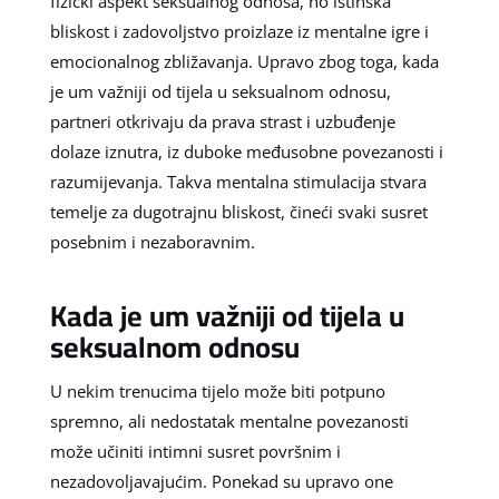
fizički aspekt seksualnog odnosa, no istinska
bliskost i zadovoljstvo proizlaze iz mentalne igre i
emocionalnog zbližavanja. Upravo zbog toga, kada
je um važniji od tijela u seksualnom odnosu,
partneri otkrivaju da prava strast i uzbuđenje
dolaze iznutra, iz duboke međusobne povezanosti i
razumijevanja. Takva mentalna stimulacija stvara
temelje za dugotrajnu bliskost, čineći svaki susret
posebnim i nezaboravnim.
Kada je um važniji od tijela u
seksualnom odnosu
U nekim trenucima tijelo može biti potpuno
spremno, ali nedostatak mentalne povezanosti
može učiniti intimni susret površnim i
nezadovoljavajućim. Ponekad su upravo one