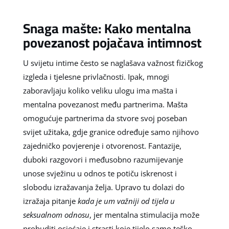
Snaga mašte: Kako mentalna
povezanost pojačava intimnost
U svijetu intime često se naglašava važnost fizičkog
izgleda i tjelesne privlačnosti. Ipak, mnogi
zaboravljaju koliko veliku ulogu ima mašta i
mentalna povezanost među partnerima. Mašta
omogućuje partnerima da stvore svoj poseban
svijet užitaka, gdje granice određuje samo njihovo
zajedničko povjerenje i otvorenost. Fantazije,
duboki razgovori i međusobno razumijevanje
unose svježinu u odnos te potiču iskrenost i
slobodu izražavanja želja. Upravo tu dolazi do
izražaja pitanje
kada je um važniji od tijela u
seksualnom odnosu
, jer mentalna stimulacija može
probuditi osjećaje i strasti koje tijelo samo teško