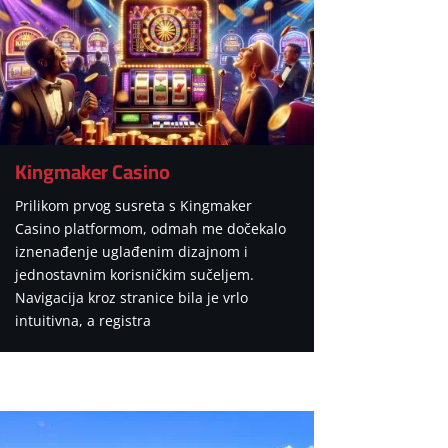
Kingmaker Casino
Prilikom prvog susreta s Kingmaker
Casino platformom, odmah me dočekalo
iznenađenje uglađenim dizajnom i
jednostavnim korisničkim sučeljem.
Navigacija kroz stranice bila je vrlo
intuitivna, a registra