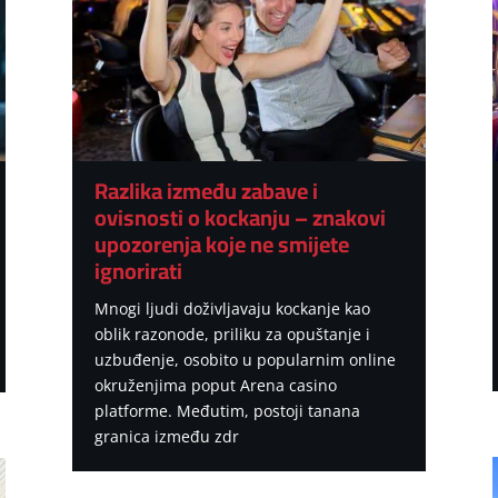
Razlika između zabave i
ovisnosti o kockanju – znakovi
upozorenja koje ne smijete
ignorirati
Mnogi ljudi doživljavaju kockanje kao
oblik razonode, priliku za opuštanje i
uzbuđenje, osobito u popularnim online
okruženjima poput Arena casino
platforme. Međutim, postoji tanana
granica između zdr