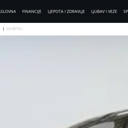
ASLOVNA
FINANCIJE
LJEPOTA I ZDRAVLJE
LJUBAV I VEZE
S