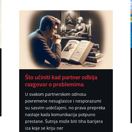
Što učiniti kad partner odbija
razgovor o problemima
U svakom partnerskom odnosu
povremene nesuglasice i nesporazumi
su sasvim uobičajeni, no prava prepreka
nastaje kada komunikacija potpuno
prestane. Šutnja može biti tiha barijera
iza koje se kriju ner