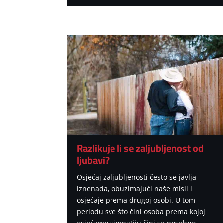
Razlikuje li se zaljubljenost od
ljubavi?
Osjećaj zaljubljenosti često se javlja
iznenada, obuzimajući naše misli i
osjećaje prema drugoj osobi. U tom
periodu sve što čini osoba prema kojoj
osjećamo simpatiju čini se posebno,