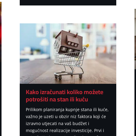
Kako izračunati koliko možete
potrošiti na stan ili kuću
Prilikom planiranja kupnje stana ili kuće,
važno je uzeti u obzir niz faktora koji će
izravno utjecati na vaš budžet i
mogućnost realizacije investicije. Prvi i