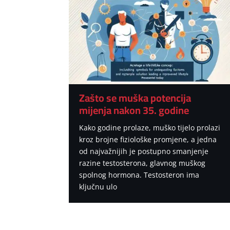
Zašto se muška potencija
mijenja nakon 35. godine
Kako godine prolaze, muško tijelo prolazi
kroz brojne fiziološke promjene, a jedna
od najvažnijih je postupno smanjenje
razine testosterona, glavnog muškog
spolnog hormona. Testosteron ima
ključnu ulo