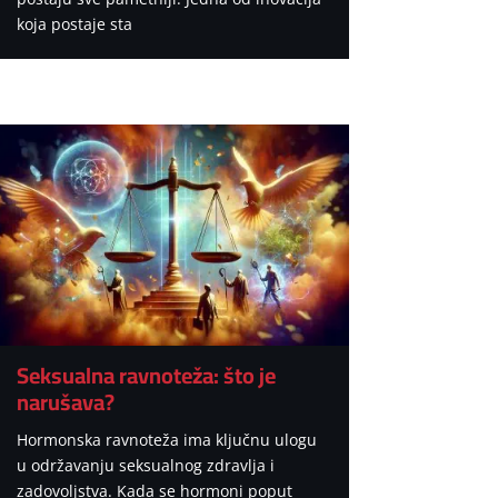
koja postaje sta
Seksualna ravnoteža: što je
narušava?
Hormonska ravnoteža ima ključnu ulogu
u održavanju seksualnog zdravlja i
zadovoljstva. Kada se hormoni poput