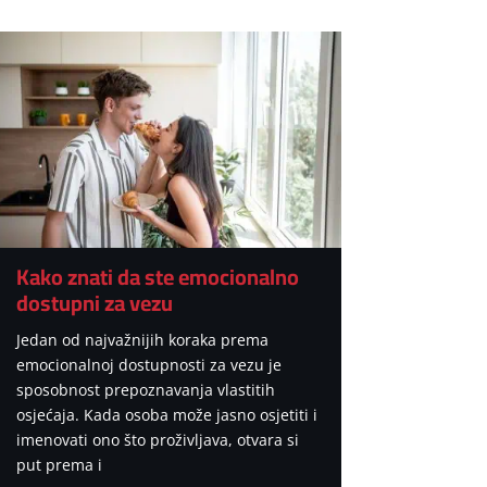
Kako znati da ste emocionalno
dostupni za vezu
Jedan od najvažnijih koraka prema
emocionalnoj dostupnosti za vezu je
sposobnost prepoznavanja vlastitih
osjećaja. Kada osoba može jasno osjetiti i
imenovati ono što proživljava, otvara si
put prema i