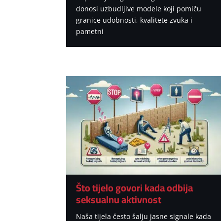
donosi uzbudljive modele koji pomiču
granice udobnosti, kvalitete zvuka i
pametni
Što tijelo govori kada odbija
seksualnu aktivnost
Naša tijela često šalju jasne signale kada