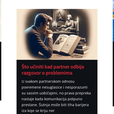
Što učiniti kad partner odbija
razgovor o problemima
U svakom partnerskom odnosu
povremene nesuglasice i nesporazumi
su sasvim uobičajeni, no prava prepreka
nastaje kada komunikacija potpuno
prestane. Šutnja može biti tiha barijera
iza koje se kriju ner