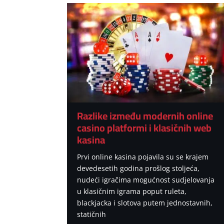
Razlike između modernih online
casino platformi i klasičnih web
kasina
Prvi online kasina pojavila su se krajem
devedesetih godina prošlog stoljeća,
nudeći igračima mogućnost sudjelovanja
u klasičnim igrama poput ruleta,
blackjacka i slotova putem jednostavnih,
statičnih