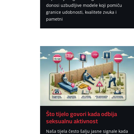
donosi uzbudljive modele koji pomiču
granice udobnosti, kvalitete zvuka i
pametni
Što tijelo govori kada odbija
seksualnu aktivnost
Naša tijela često šalju jasne signale kada