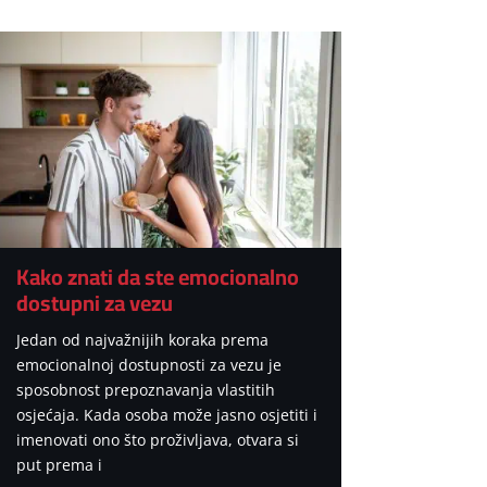
Kako znati da ste emocionalno
dostupni za vezu
Jedan od najvažnijih koraka prema
emocionalnoj dostupnosti za vezu je
sposobnost prepoznavanja vlastitih
osjećaja. Kada osoba može jasno osjetiti i
imenovati ono što proživljava, otvara si
put prema i