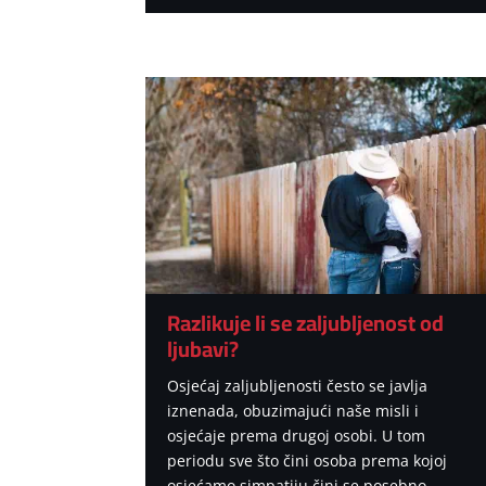
Razlikuje li se zaljubljenost od
ljubavi?
Osjećaj zaljubljenosti često se javlja
iznenada, obuzimajući naše misli i
osjećaje prema drugoj osobi. U tom
periodu sve što čini osoba prema kojoj
osjećamo simpatiju čini se posebno,