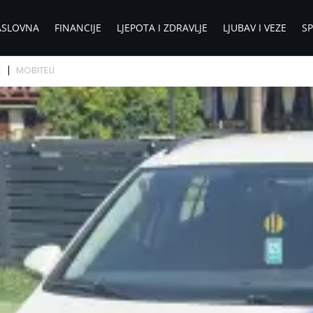
ASLOVNA
FINANCIJE
LJEPOTA I ZDRAVLJE
LJUBAV I VEZE
S