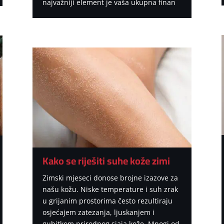
najvažniji element je vaša ukupna finan
Kako se riješiti suhe kože zimi
Zimski mjeseci donose brojne izazove za
našu kožu. Niske temperature i suh zrak
u grijanim prostorima često rezultiraju
osjećajem zatezanja, ljuskanjem i
gubitkom prirodnog sjaja kože. Mnogi od