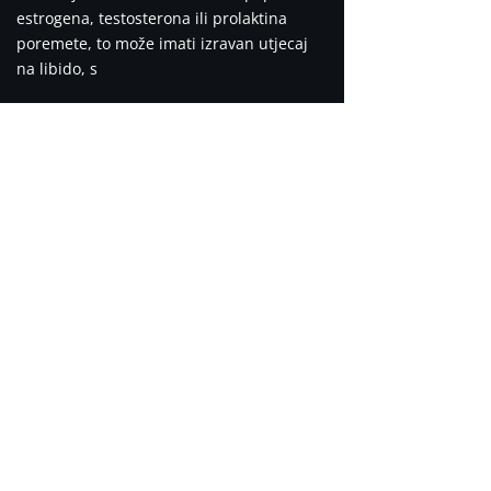
estrogena, testosterona ili prolaktina
poremete, to može imati izravan utjecaj
na libido, s