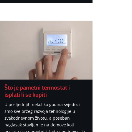
Što je pametni termostat i
isplati li se kupiti
U posljednjih nekoliko godina svjedoci
smo sve bržeg razvoja tehnologije u
svakodnevnom životu, a poseban
naglasak stavljen je na domove koji
postaju sve pametniji. Jedna od inovacija