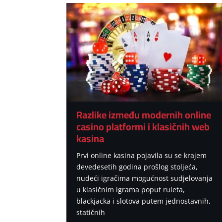
Razlike između modernih online
casino platformi i klasičnih web
kasina
Prvi online kasina pojavila su se krajem
devedesetih godina prošlog stoljeća,
nudeći igračima mogućnost sudjelovanja
u klasičnim igrama poput ruleta,
blackjacka i slotova putem jednostavnih,
statičnih