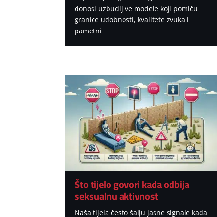
donosi uzbudljive modele koji pomiču
granice udobnosti, kvalitete zvuka i
pametni
Što tijelo govori kada odbija
seksualnu aktivnost
Naša tijela često šalju jasne signale kada