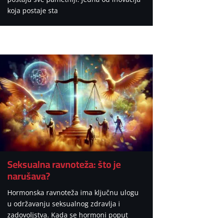
koja postaje sta
Seksualna ravnoteža: što je
narušava?
Hormonska ravnoteža ima ključnu ulogu
u održavanju seksualnog zdravlja i
zadovoljstva. Kada se hormoni poput