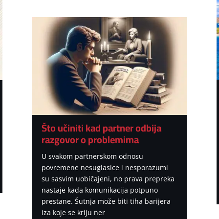
Što učiniti kad partner odbija
razgovor o problemima
U svakom partnerskom odnosu
povremene nesuglasice i nesporazumi
su sasvim uobičajeni, no prava prepreka
nastaje kada komunikacija potpuno
prestane. Šutnja može biti tiha barijera
iza koje se kriju ner