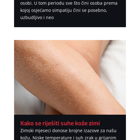
osobi. U tom periodu sve što čini osoba prema
kojoj osjećamo simpatiju čini se posebno,
uzbudljivo i neo
Kako se riješiti suhe kože zimi
Zimski mjeseci donose brojne izazove za našu
kožu. Niske temperature i suh zrak u grijanim