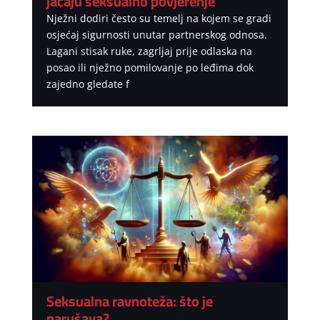
jačaju seksualno povjerenje
Nježni dodiri često su temelj na kojem se gradi
osjećaj sigurnosti unutar partnerskog odnosa.
Lagani stisak ruke, zagrljaj prije odlaska na
posao ili nježno pomilovanje po leđima dok
zajedno gledate f
Seksualna ravnoteža: što je
narušava?