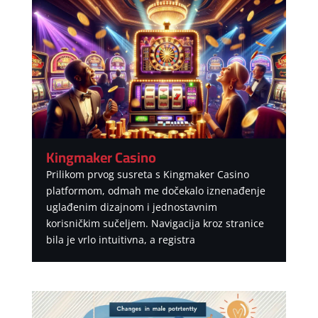
Kingmaker Casino
Prilikom prvog susreta s Kingmaker Casino
platformom, odmah me dočekalo iznenađenje
uglađenim dizajnom i jednostavnim
korisničkim sučeljem. Navigacija kroz stranice
bila je vrlo intuitivna, a registra