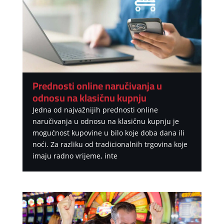
Prednosti online naručivanja u
odnosu na klasičnu kupnju
Jedna od najvažnijih prednosti online
naručivanja u odnosu na klasičnu kupnju je
mogućnost kupovine u bilo koje doba dana ili
noći. Za razliku od tradicionalnih trgovina koje
imaju radno vrijeme, inte