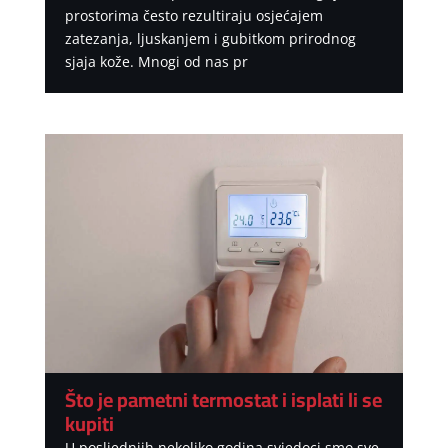
prostorima često rezultiraju osjećajem
zatezanja, ljuskanjem i gubitkom prirodnog
sjaja kože. Mnogi od nas pr
Što je pametni termostat i isplati li se
kupiti
U posljednjih nekoliko godina svjedoci smo sve