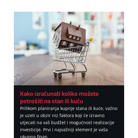
Kako izračunati koliko možete
potrošiti na stan ili kuću
Prilikom planiranja kupnje stana ili kuće, važno
je uzeti u obzir niz faktora koji će izravno
utjecati na vaš budžet i mogućnost realizacije
investicije. Prvi i najvažniji element je vaša
ukupna finan