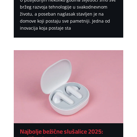
bržeg razvoja tehnologije u svakodnevnom
životu, a poseban naglasak stavljen je na
domove koji postaju sve pametniji. Jedna od
inovacija koja postaje sta
Najbolje bežične slušalice 2025: