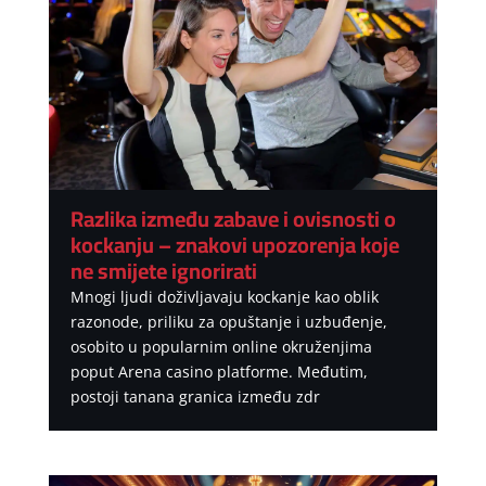
Razlika između zabave i ovisnosti o
kockanju – znakovi upozorenja koje
ne smijete ignorirati
Mnogi ljudi doživljavaju kockanje kao oblik
razonode, priliku za opuštanje i uzbuđenje,
osobito u popularnim online okruženjima
poput Arena casino platforme. Međutim,
postoji tanana granica između zdr