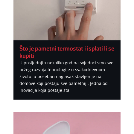
Što je pametni termostat i isplati li se
kupiti
U posljednjih nekoliko godina svjedoci smo sve
bržeg razvoja tehnologije u svakodnevnom
životu, a poseban naglasak stavljen je na
domove koji postaju sve pametniji. Jedna od
inovacija koja postaje sta