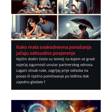
Kako mala svakodnevna ponašanja
jačaju seksualno povjerenje
Nježni dodiri često su temelj na kojem se gradi
osjećaj sigurnosti unutar partnerskog odnosa.
Lagani stisak ruke, zagrljaj prije odlaska na
posao ili nježno pomilovanje po leđima dok
zajedno gledate f