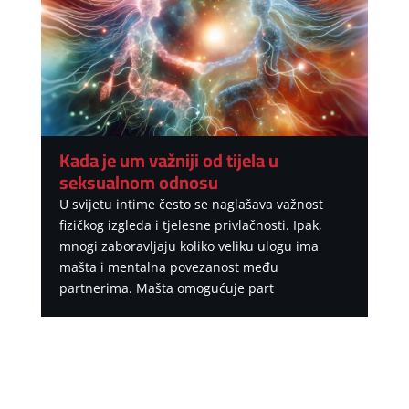
Kada je um važniji od tijela u
seksualnom odnosu
U svijetu intime često se naglašava važnost
fizičkog izgleda i tjelesne privlačnosti. Ipak,
mnogi zaboravljaju koliko veliku ulogu ima
mašta i mentalna povezanost među
partnerima. Mašta omogućuje part