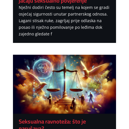
jačaju seksualno povjerenje
Nježni dodiri često su temelj na kojem se gradi
osjećaj sigurnosti unutar partnerskog odnosa.
Lagani stisak ruke, zagrljaj prije odlaska na
posao ili nježno pomilovanje po leđima dok
zajedno gledate f
Seksualna ravnoteža: što je
narušava?