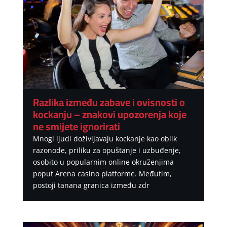
Razlika između zabave i ovisnosti o
kockanju – znakovi upozorenja koje
ne smijete ignorirati
Mnogi ljudi doživljavaju kockanje kao oblik
razonode, priliku za opuštanje i uzbuđenje,
osobito u popularnim online okruženjima
poput Arena casino platforme. Međutim,
postoji tanana granica između zdr