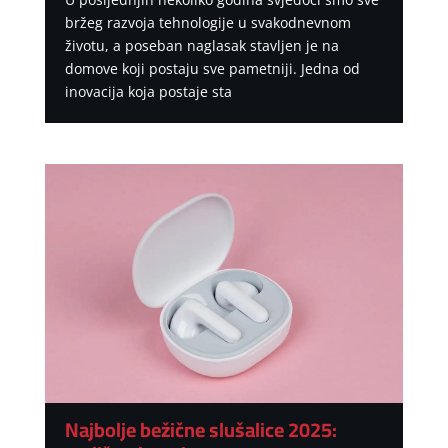
bržeg razvoja tehnologije u svakodnevnom
životu, a poseban naglasak stavljen je na
domove koji postaju sve pametniji. Jedna od
inovacija koja postaje sta
Najbolje bežične slušalice 2025: