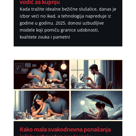
vodič za kupnju
Kada tražite idealne bežične slušalice, danas je
izbor veći no ikad, a tehnologija napreduje iz
godine u godinu. 2025. donosi uzbudljive
modele koji pomiču granice udobnosti,
kvalitete zvuka i pametni
Kako mala svakodnevna ponašanja