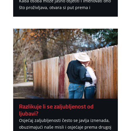
Kada osoba može jasno osjetiti i imenovati ono
što proživljava, otvara si put prema i
Razlikuje li se zaljubljenost od
ljubavi?
Osjećaj zaljubljenosti često se javlja iznenada,
obuzimajući naše misli i osjećaje prema drugoj