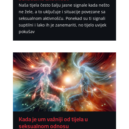
Naša tijela često šalju jasne signale kada nešto
ne žele, a to uključuje i situacije povezane sa
seksualnom aktivnošću. Ponekad su ti signali
suptilni i lako ih je zanemariti, no tijelo uvijek
pokušav
Kada je um važniji od tijela u
seksualnom odnosu