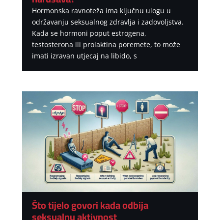
Hormonska ravnoteža ima ključnu ulogu u
održavanju seksualnog zdravlja i zadovoljstva.
Kada se hormoni poput estrogena,
testosterona ili prolaktina poremete, to može
imati izravan utjecaj na libido, s
Što tijelo govori kada odbija
seksualnu aktivnost