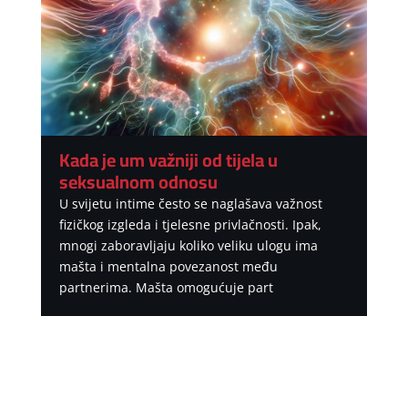
Kada je um važniji od tijela u
seksualnom odnosu
U svijetu intime često se naglašava važnost
fizičkog izgleda i tjelesne privlačnosti. Ipak,
mnogi zaboravljaju koliko veliku ulogu ima
mašta i mentalna povezanost među
partnerima. Mašta omogućuje part