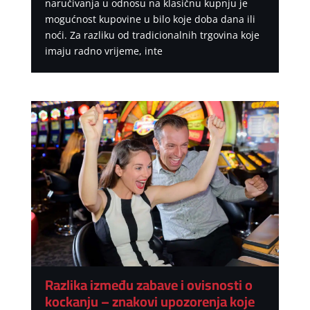
naručivanja u odnosu na klasičnu kupnju je
mogućnost kupovine u bilo koje doba dana ili
noći. Za razliku od tradicionalnih trgovina koje
imaju radno vrijeme, inte
Razlika između zabave i ovisnosti o
kockanju – znakovi upozorenja koje