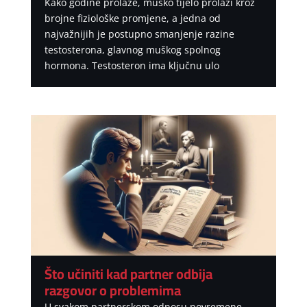
Kako godine prolaze, muško tijelo prolazi kroz
brojne fiziološke promjene, a jedna od
najvažnijih je postupno smanjenje razine
testosterona, glavnog muškog spolnog
hormona. Testosteron ima ključnu ulo
Što učiniti kad partner odbija
razgovor o problemima
U svakom partnerskom odnosu povremene