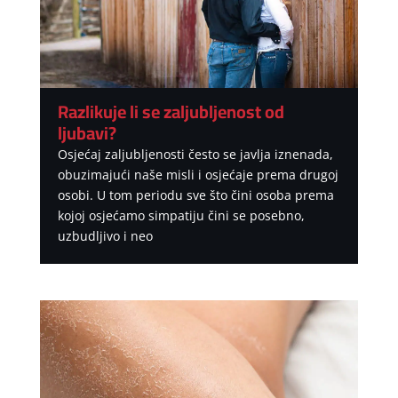
Razlikuje li se zaljubljenost od
ljubavi?
Osjećaj zaljubljenosti često se javlja iznenada,
obuzimajući naše misli i osjećaje prema drugoj
osobi. U tom periodu sve što čini osoba prema
kojoj osjećamo simpatiju čini se posebno,
uzbudljivo i neo