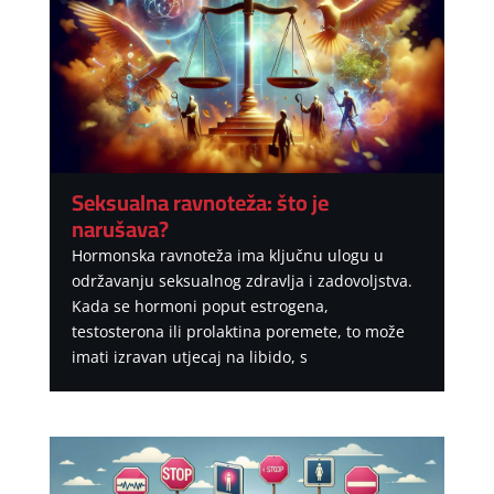
Seksualna ravnoteža: što je
narušava?
Hormonska ravnoteža ima ključnu ulogu u
održavanju seksualnog zdravlja i zadovoljstva.
Kada se hormoni poput estrogena,
testosterona ili prolaktina poremete, to može
imati izravan utjecaj na libido, s