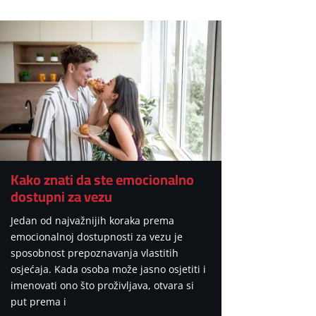
Kako znati da ste emocionalno
dostupni za vezu
Jedan od najvažnijih koraka prema
emocionalnoj dostupnosti za vezu je
sposobnost prepoznavanja vlastitih
osjećaja. Kada osoba može jasno osjetiti i
imenovati ono što proživljava, otvara si
put prema i