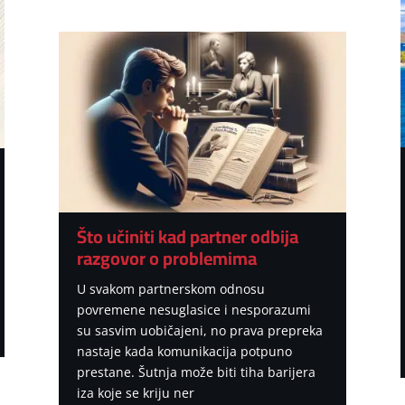
Što učiniti kad partner odbija
razgovor o problemima
U svakom partnerskom odnosu
povremene nesuglasice i nesporazumi
su sasvim uobičajeni, no prava prepreka
nastaje kada komunikacija potpuno
prestane. Šutnja može biti tiha barijera
iza koje se kriju ner