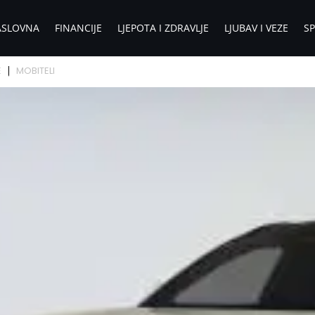
ASLOVNA
FINANCIJE
LJEPOTA I ZDRAVLJE
LJUBAV I VEZE
S