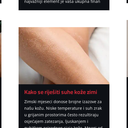
najvažniji element je vaša ukupna finan
Kako se riješiti suhe kože zimi
Zimski mjeseci donose brojne izazove za
našu kožu. Niske temperature i suh zrak
u grijanim prostorima često rezultiraju
osjećajem zatezanja, ljuskanjem i
gubitkom prirodnog sjaja kože. Mnogi od