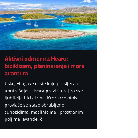
Aktivni odmor na Hvaru:
biciklizam, planinarenje i more
avantura
Uske, vijugave ceste koje presijecaju
unutrašnjost Hvara pravi su raj za sve
ljubitelje biciklizma. Kroz srce otoka
provlače se staze obrubljene
suhozidima, maslinicima i prostranim
poljima lavande, č