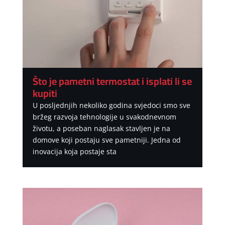
Što je pametni termostat i isplati li se
kupiti
U posljednjih nekoliko godina svjedoci smo sve
bržeg razvoja tehnologije u svakodnevnom
životu, a poseban naglasak stavljen je na
domove koji postaju sve pametniji. Jedna od
inovacija koja postaje sta