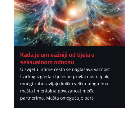
Kada je um važniji od tijela u
seksualnom odnosu
U svijetu intime često se naglašava važnost
fizičkog izgleda i tjelesne privlačnosti. Ipak,
mnogi zaboravljaju koliko veliku ulogu ima
mašta i mentalna povezanost među
partnerima. Mašta omogućuje part