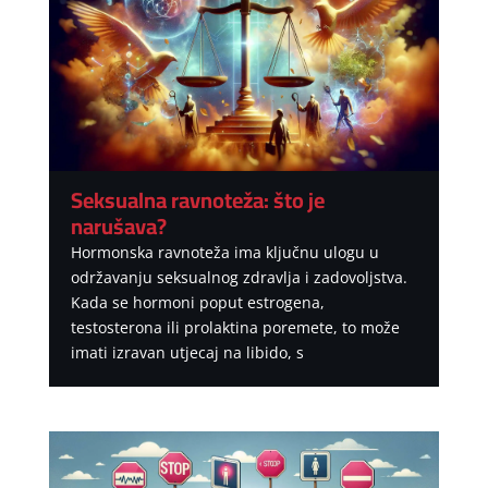
Seksualna ravnoteža: što je
narušava?
Hormonska ravnoteža ima ključnu ulogu u
održavanju seksualnog zdravlja i zadovoljstva.
Kada se hormoni poput estrogena,
testosterona ili prolaktina poremete, to može
imati izravan utjecaj na libido, s