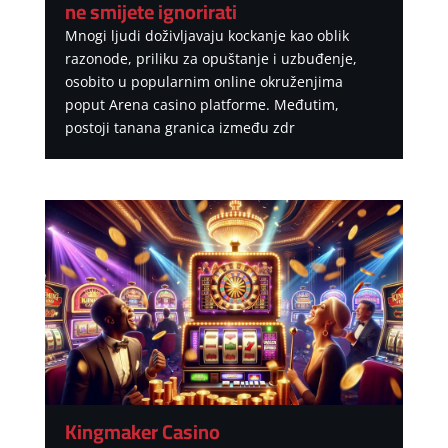
ne smijete ignorirati
Mnogi ljudi doživljavaju kockanje kao oblik
razonode, priliku za opuštanje i uzbuđenje,
osobito u popularnim online okruženjima
poput Arena casino platforme. Međutim,
postoji tanana granica između zdr
Kingmaker Casino