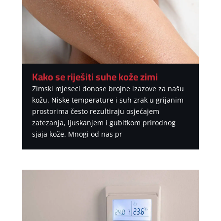
Kako se riješiti suhe kože zimi
Zimski mjeseci donose brojne izazove za našu
kožu. Niske temperature i suh zrak u grijanim
prostorima često rezultiraju osjećajem
zatezanja, ljuskanjem i gubitkom prirodnog
sjaja kože. Mnogi od nas pr