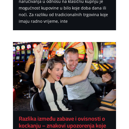
naručivanja u odnosu na klasičnu kupnju je
mogućnost kupovine u bilo koje doba dana ili
noći. Za razliku od tradicionalnih trgovina koje
imaju radno vrijeme, inte
Razlika između zabave i ovisnosti o
kockanju – znakovi upozorenja koje