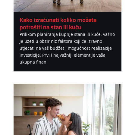
Kako izračunati koliko možete
potrošiti na stan ili kuću
Prilikom planiranja kupnje stana ili kuće, važno
je uzeti u obzir niz faktora koji će izravno
utjecati na vaš budžet i mogućnost realizacije
investicije. Prvi i najvažniji element je vaša
ukupna finan