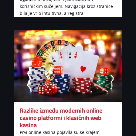
korisničkim sučeljem. Navigacija kroz stranice
bila je vrlo intuitivna, a registra
Razlike između modernih online
casino platformi i klasičnih web
kasina
Prvi online kasina pojavila su se krajem