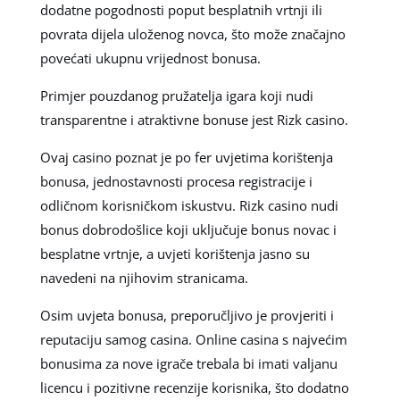
dodatne pogodnosti poput besplatnih vrtnji ili
povrata dijela uloženog novca, što može značajno
povećati ukupnu vrijednost bonusa.
Primjer pouzdanog pružatelja igara koji nudi
transparentne i atraktivne bonuse jest Rizk casino.
Ovaj casino poznat je po fer uvjetima korištenja
bonusa, jednostavnosti procesa registracije i
odličnom korisničkom iskustvu. Rizk casino nudi
bonus dobrodošlice koji uključuje bonus novac i
besplatne vrtnje, a uvjeti korištenja jasno su
navedeni na njihovim stranicama.
Osim uvjeta bonusa, preporučljivo je provjeriti i
reputaciju samog casina. Online casina s najvećim
bonusima za nove igrače trebala bi imati valjanu
licencu i pozitivne recenzije korisnika, što dodatno