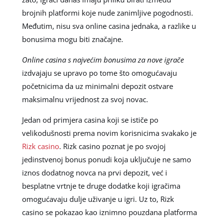
brojnih platformi koje nude zanimljive pogodnosti.
Međutim, nisu sva online casina jednaka, a razlike u
bonusima mogu biti značajne.
Online casina s najvećim bonusima za nove igrače
izdvajaju se upravo po tome što omogućavaju
početnicima da uz minimalni depozit ostvare
maksimalnu vrijednost za svoj novac.
Jedan od primjera casina koji se ističe po
velikodušnosti prema novim korisnicima svakako je
Rizk casino
. Rizk casino poznat je po svojoj
jedinstvenoj bonus ponudi koja uključuje ne samo
iznos dodatnog novca na prvi depozit, već i
besplatne vrtnje te druge dodatke koji igračima
omogućavaju dulje uživanje u igri. Uz to, Rizk
casino se pokazao kao iznimno pouzdana platforma