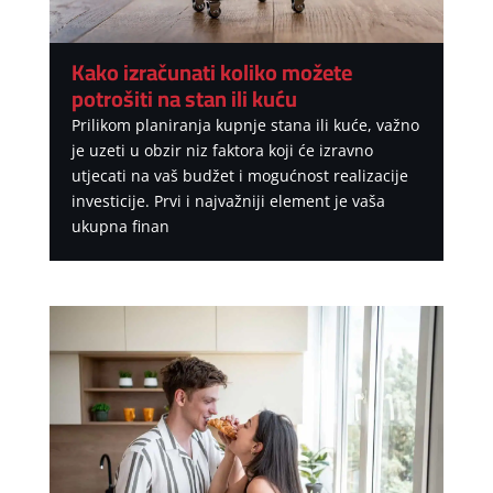
Kako izračunati koliko možete
potrošiti na stan ili kuću
Prilikom planiranja kupnje stana ili kuće, važno
je uzeti u obzir niz faktora koji će izravno
utjecati na vaš budžet i mogućnost realizacije
investicije. Prvi i najvažniji element je vaša
ukupna finan