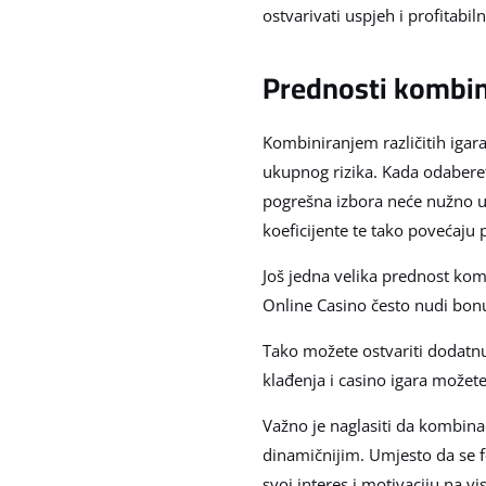
ostvarivati uspjeh i profitabil
Prednosti kombini
Kombiniranjem različitih igara
ukupnog rizika. Kada odaberete
pogrešna izbora neće nužno un
koeficijente te tako povećaju 
Još jedna velika prednost komb
Online Casino često nudi bonu
Tako možete ostvariti dodatnu
klađenja i casino igara možete i
Važno je naglasiti da kombinac
dinamičnijim. Umjesto da se fo
svoj interes i motivaciju na vis