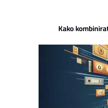
Kako kombinirati