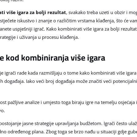
i više igara za bolji rezultat
, svakako treba uzeti u obzir i mog
 stječete iskustvo i znanje o različitim vrstama klađenja, što će
stanete uspješniji igrač. Kako kombinirati više igara za bolji rezult
trategije i uživanja u procesu klađenja.
e kod kombiniranja više igara
e igrači rade kada razmišljaju o tome kako kombinirati više igara z
h događaja. Iako veći broj događaja može značiti veći potencijalni
 pažljive analize i umjesto toga biraju igre na temelju osjećaja il
vo.
ostojanje jasne strategije upravljanja budžetom. Igrači često ula
dno određenog plana. Zbog toga se brzo nađu u situaciji gdje gu