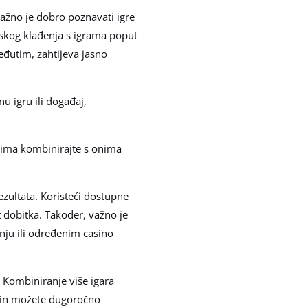
 važno je dobro poznavati igre
rtskog klađenja s igrama poput
eđutim, zahtijeva jasno
u igru ili događaj,
entima kombinirajte s onima
rezultata. Koristeći dostupne
t dobitka. Također, važno je
enju ili određenim casino
. Kombiniranje više igara
način možete dugoročno