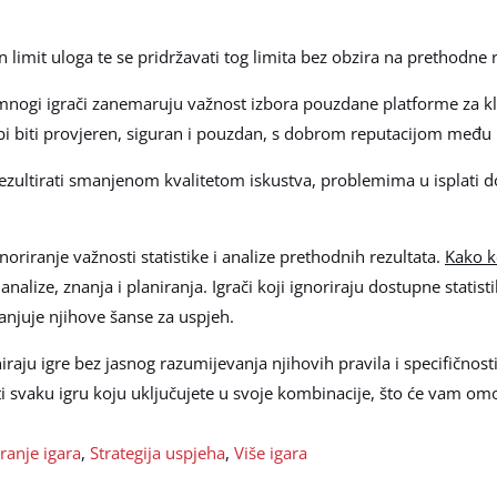
n limit uloga te se pridržavati tog limita bez obzira na prethodne r
mnogi igrači zanemaruju važnost izbora pouzdane platforme za kl
bi biti provjeren, siguran i pouzdan, s dobrom reputacijom među 
ezultirati smanjenom kvalitetom iskustva, problemima u isplati 
noriranje važnosti statistike i analize prethodnih rezultata.
Kako ko
 analize, znanja i planiranja. Igrači koji ignoriraju dostupne statis
njuje njihove šanse za uspjeh.
raju igre bez jasnog razumijevanja njihovih pravila i specifičnosti.
i svaku igru koju uključujete u svoje kombinacije, što će vam omo
ranje igara
,
Strategija uspjeha
,
Više igara