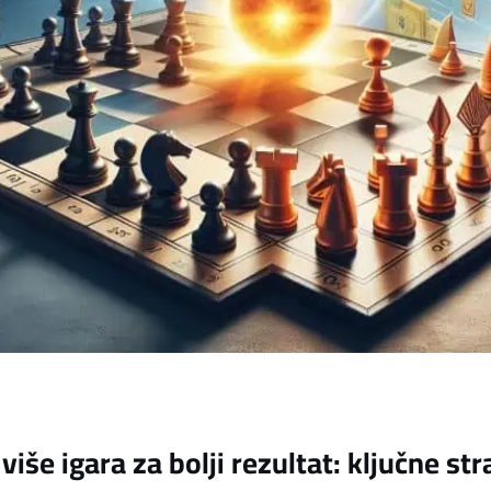
iše igara za bolji rezultat: ključne str