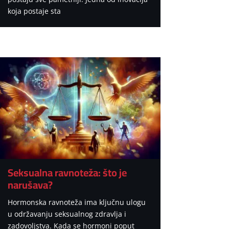
koja postaje sta
Seksualna ravnoteža: što je
narušava?
Hormonska ravnoteža ima ključnu ulogu
u održavanju seksualnog zdravlja i
zadovoljstva. Kada se hormoni poput