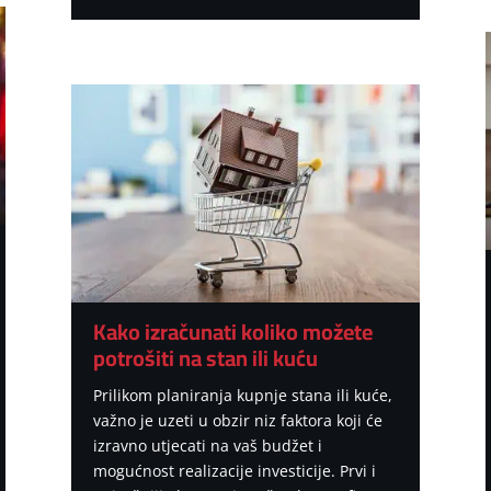
Kako izračunati koliko možete
potrošiti na stan ili kuću
Prilikom planiranja kupnje stana ili kuće,
važno je uzeti u obzir niz faktora koji će
izravno utjecati na vaš budžet i
mogućnost realizacije investicije. Prvi i