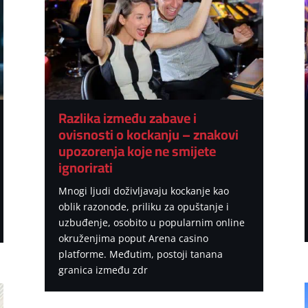
Razlika između zabave i
ovisnosti o kockanju – znakovi
upozorenja koje ne smijete
ignorirati
Mnogi ljudi doživljavaju kockanje kao
oblik razonode, priliku za opuštanje i
uzbuđenje, osobito u popularnim online
okruženjima poput Arena casino
platforme. Međutim, postoji tanana
granica između zdr