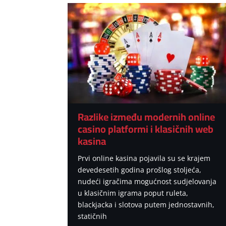
Razlike između modernih online
casino platformi i klasičnih web
kasina
Prvi online kasina pojavila su se krajem
devedesetih godina prošlog stoljeća,
nudeći igračima mogućnost sudjelovanja
u klasičnim igrama poput ruleta,
blackjacka i slotova putem jednostavnih,
statičnih