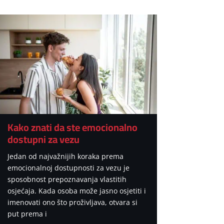
Kako znati da ste emocionalno
dostupni za vezu
Jedan od najvažnijih koraka prema
emocionalnoj dostupnosti za vezu je
sposobnost prepoznavanja vlastitih
osjećaja. Kada osoba može jasno osjetiti i
imenovati ono što proživljava, otvara si
put prema i