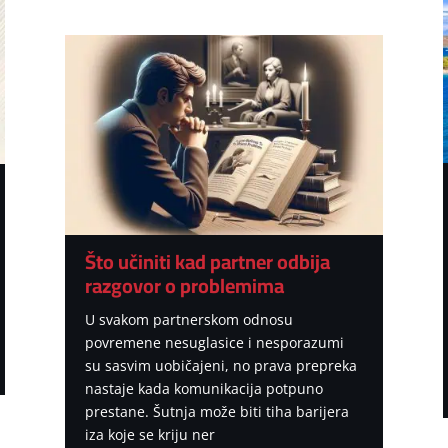
Što učiniti kad partner odbija
razgovor o problemima
U svakom partnerskom odnosu
povremene nesuglasice i nesporazumi
su sasvim uobičajeni, no prava prepreka
nastaje kada komunikacija potpuno
prestane. Šutnja može biti tiha barijera
iza koje se kriju ner