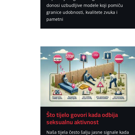
donosi uzbudljive modele koji pomiču
granice udobnosti, kvalitete zvuka i
pametni
Što tijelo govori kada odbija
seksualnu aktivnost
Naša tijela često šalju jasne signale kada