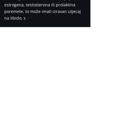
estrogena, testosterona ili prolaktina
poremete, to može imati izravan utjecaj
na libido, s