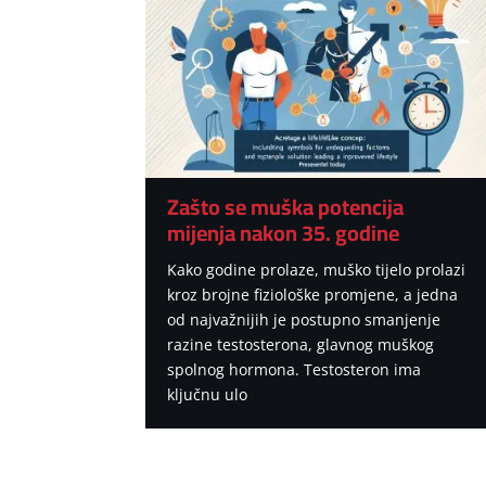
Zašto se muška potencija
mijenja nakon 35. godine
Kako godine prolaze, muško tijelo prolazi
kroz brojne fiziološke promjene, a jedna
od najvažnijih je postupno smanjenje
razine testosterona, glavnog muškog
spolnog hormona. Testosteron ima
ključnu ulo