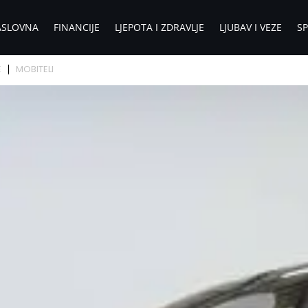
ASLOVNA
FINANCIJE
LJEPOTA I ZDRAVLJE
LJUBAV I VEZE
S