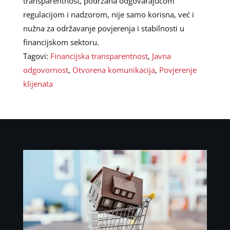
transparentnost, podržana odgovarajućom
regulacijom i nadzorom, nije samo korisna, već i
nužna za održavanje povjerenja i stabilnosti u
financijskom sektoru.
Tagovi:
Financijska transparentnost
,
Javna
odgovornost
,
Otvorena komunikacija
,
Povjerenje
klijenata