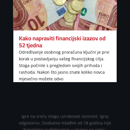
Kako napraviti financijski izazov od
52 tjedna
Određivanje osobnog proračuna ključni je prvi
korak u postavljanju vašeg financijskog cilja.
Stoga počnite s pregledom svojih prihoda i
rashoda. Nakon što jasno znate koliko novca
mjesečno možete odvo
Igre na sreću mogu uzrokovati ovisnost. Igraj
odgovorno. Osobama mlađim od 18 godina nije
dozvoljeno sudjelovanje u igrama na sreću.