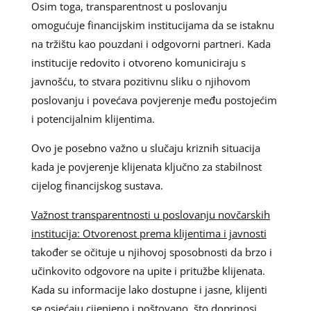
Osim toga, transparentnost u poslovanju
omogućuje financijskim institucijama da se istaknu
na tržištu kao pouzdani i odgovorni partneri. Kada
institucije redovito i otvoreno komuniciraju s
javnošću, to stvara pozitivnu sliku o njihovom
poslovanju i povećava povjerenje među postojećim
i potencijalnim klijentima.
Ovo je posebno važno u slučaju kriznih situacija
kada je povjerenje klijenata ključno za stabilnost
cijelog financijskog sustava.
Važnost transparentnosti u poslovanju novčarskih
institucija: Otvorenost prema klijentima i javnosti
također se očituje u njihovoj sposobnosti da brzo i
učinkovito odgovore na upite i pritužbe klijenata.
Kada su informacije lako dostupne i jasne, klijenti
se osjećaju cijenjeno i poštovano, što doprinosi