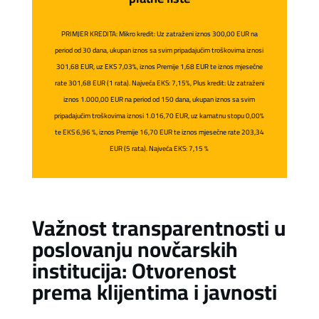
PRIMJER KREDITA: Mikro kredit: Uz zatraženi iznos 300,00 EUR na
period od 30 dana, ukupan iznos sa svim pripadajućim troškovima iznosi
301,68 EUR, uz EKS 7,03%, iznos Premije 1,68 EUR te iznos mjesečne
rate 301,68 EUR (1 rata). Najveća EKS: 7,15%, Plus kredit: Uz zatraženi
iznos 1.000,00 EUR na period od 150 dana, ukupan iznos sa svim
pripadajućim troškovima iznosi 1.016,70 EUR, uz kamatnu stopu 0,00%
te EKS 6,96 %, iznos Premije 16,70 EUR te iznos mjesečne rate 203,34
EUR (5 rata). Najveća EKS: 7,15 %
Važnost transparentnosti u
poslovanju novčarskih
institucija: Otvorenost
prema klijentima i javnosti