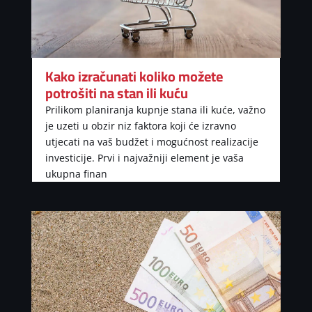
Kako izračunati koliko možete
potrošiti na stan ili kuću
Prilikom planiranja kupnje stana ili kuće, važno
je uzeti u obzir niz faktora koji će izravno
utjecati na vaš budžet i mogućnost realizacije
investicije. Prvi i najvažniji element je vaša
ukupna finan