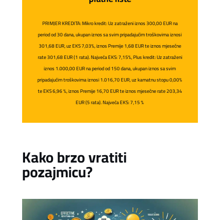
PRIMJER KREDITA: Mikro kredit: Uz zatraženi iznos 300,00 EUR na
period od 30 dana, ukupan iznos sa svim pripadajućim troškovima iznosi
301,68 EUR, uz EKS 7,03%, iznos Premije 1,68 EUR te iznos mjesečne
rate 301,68 EUR (1 rata). Najveća EKS: 7,15%, Plus kredit: Uz zatraženi
iznos 1.000,00 EUR na period od 150 dana, ukupan iznos sa svim
pripadajućim troškovima iznosi 1.016,70 EUR, uz kamatnu stopu 0,00%
te EKS 6,96 %, iznos Premije 16,70 EUR te iznos mjesečne rate 203,34
EUR (5 rata). Najveća EKS: 7,15 %
Kako brzo vratiti
pozajmicu?