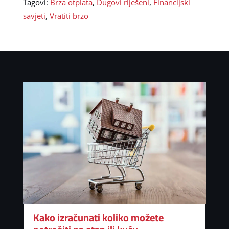
Tagovi:
Brza otplata
,
Dugovi riješeni
,
Financijski
savjeti
,
Vratiti brzo
Kako izračunati koliko možete