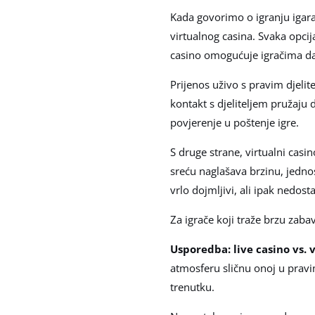
Kada govorimo o igranju igara
virtualnog casina. Svaka opcija 
casino omogućuje igračima da 
Prijenos uživo s pravim djelite
kontakt s djeliteljem pružaju
povjerenje u poštenje igre.
S druge strane, virtualni casi
sreću naglašava brzinu, jednos
vrlo dojmljivi, ali ipak nedo
Za igrače koji traže brzu zabav
Usporedba: live casino vs. 
atmosferu sličnu onoj u pravi
trenutku.