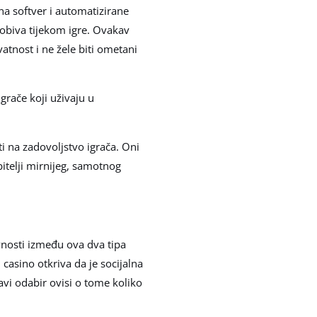
na softver i automatizirane
obiva tijekom igre. Ovakav
vatnost i ne žele biti ometani
grače koji uživaju u
i na zadovoljstvo igrača. Oni
bitelji mirnijeg, samotnog
vnosti između ova dva tipa
 casino otkriva da je socijalna
vi odabir ovisi o tome koliko