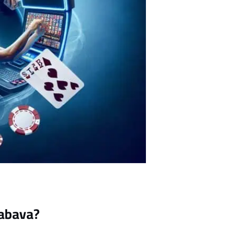
zabava?