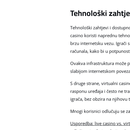
Tehnološki zahtje
Tehnološki zahtjevi i dostupno
casino koristi naprednu tehnol
brzu internetsku vezu. Igrači 
računala, kako bi u potpunosti
Ovakva infrastruktura može pr
slabijom internetskom povez
S druge strane, virtualni casi
rasponu uređaja i često ne tra
igrača, bez obzira na njihovu 
Mnogi korisnici odlučuju se z
Usporedba: live casino vs. vir