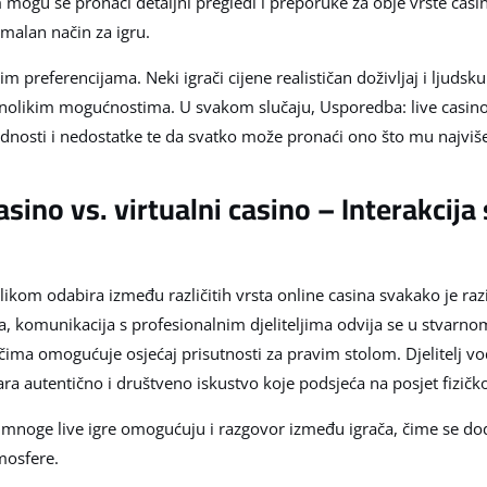
ogu se pronaći detaljni pregledi i preporuke za obje vrste casi
imalan način za igru.
 preferencijama. Neki igrači cijene realističan doživljaj i ljudsku
raznolikim mogućnostima. U svakom slučaju, Usporedba: live casino
ednosti i nedostatke te da svatko može pronaći ono što mu najviš
sino vs. virtualni casino – Interakcija 
likom odabira između različitih vrsta online casina svakako je razi
ma, komunikacija s profesionalnim djeliteljima odvija se u stvar
ačima omogućuje osjećaj prisutnosti za pravim stolom. Djelitelj vod
ara autentično i društveno iskustvo koje podsjeća na posjet fizič
m, mnoge live igre omogućuju i razgovor između igrača, čime se do
tmosfere.