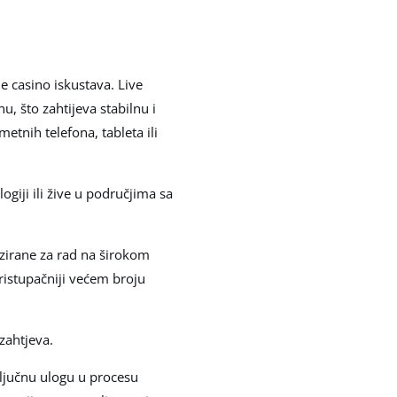
e casino iskustava. Live
u, što zahtijeva stabilnu i
etnih telefona, tableta ili
giji ili žive u područjima sa
izirane za rad na širokom
pristupačniji većem broju
zahtjeva.
ključnu ulogu u procesu