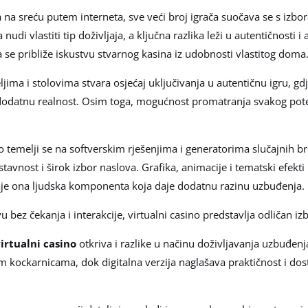
 na sreću putem interneta, sve veći broj igrača suočava se s izbo
nudi vlastiti tip doživljaja, a ključna razlika leži u autentičnosti 
se približe iskustvu stvarnog kasina iz udobnosti vlastitog doma
ljima i stolovima stvara osjećaj uključivanja u autentičnu igru, gd
 dodatnu realnost. Osim toga, mogućnost promatranja svakog pote
no temelji se na softverskim rješenjima i generatorima slučajnih br
tavnost i širok izbor naslova. Grafika, animacije i tematski efekt
staje ona ljudska komponenta koja daje dodatnu razinu uzbuđenja.
u bez čekanja i interakcije, virtualni casino predstavlja odličan iz
virtualni casino
otkriva i razlike u načinu doživljavanja uzbuđenj
m kockarnicama, dok digitalna verzija naglašava praktičnost i do