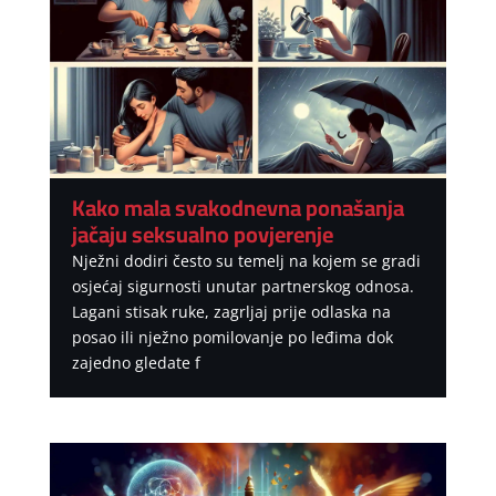
Kako mala svakodnevna ponašanja
jačaju seksualno povjerenje
Nježni dodiri često su temelj na kojem se gradi
osjećaj sigurnosti unutar partnerskog odnosa.
Lagani stisak ruke, zagrljaj prije odlaska na
posao ili nježno pomilovanje po leđima dok
zajedno gledate f