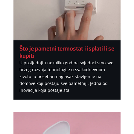
Što je pametni termostat i isplati li se
kupiti
U posljednjih nekoliko godina svjedoci smo sve
bržeg razvoja tehnologije u svakodnevnom
životu, a poseban naglasak stavljen je na
domove koji postaju sve pametniji. Jedna od
inovacija koja postaje sta