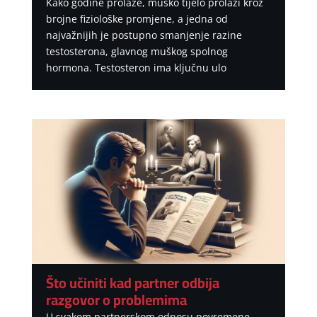
Kako godine prolaze, muško tijelo prolazi kroz
brojne fiziološke promjene, a jedna od
najvažnijih je postupno smanjenje razine
testosterona, glavnog muškog spolnog
hormona. Testosteron ima ključnu ulo
Što učiniti kad partner odbija
razgovor o problemima
U svakom partnerskom odnosu povremene