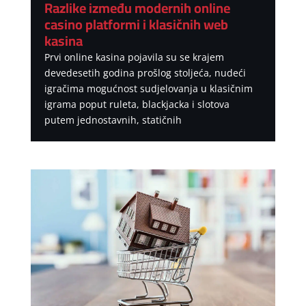
Razlike između modernih online
casino platformi i klasičnih web
kasina
Prvi online kasina pojavila su se krajem
devedesetih godina prošlog stoljeća, nudeći
igračima mogućnost sudjelovanja u klasičnim
igrama poput ruleta, blackjacka i slotova
putem jednostavnih, statičnih