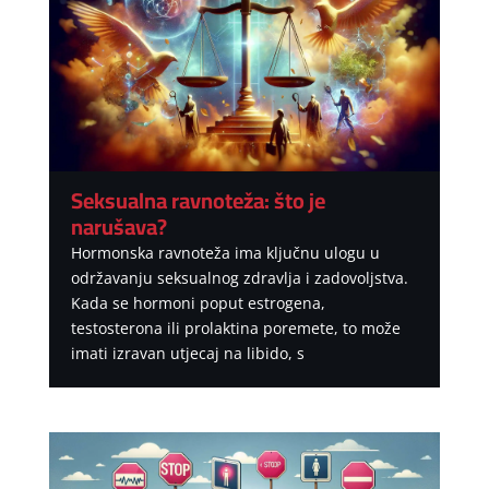
Seksualna ravnoteža: što je
narušava?
Hormonska ravnoteža ima ključnu ulogu u
održavanju seksualnog zdravlja i zadovoljstva.
Kada se hormoni poput estrogena,
testosterona ili prolaktina poremete, to može
imati izravan utjecaj na libido, s