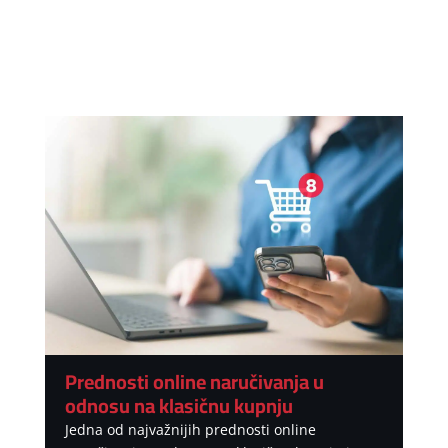
Prednosti online naručivanja u
odnosu na klasičnu kupnju
Jedna od najvažnijih prednosti online