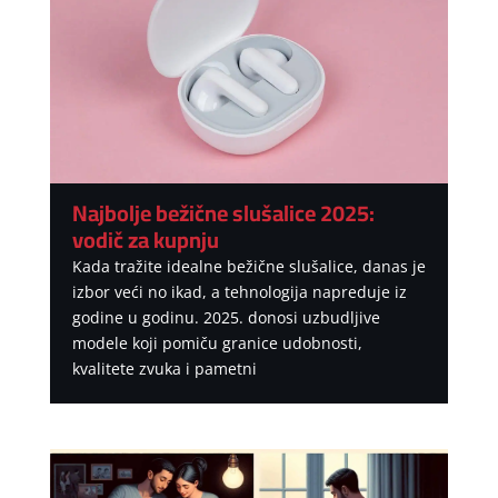
Najbolje bežične slušalice 2025:
vodič za kupnju
Kada tražite idealne bežične slušalice, danas je
izbor veći no ikad, a tehnologija napreduje iz
godine u godinu. 2025. donosi uzbudljive
modele koji pomiču granice udobnosti,
kvalitete zvuka i pametni