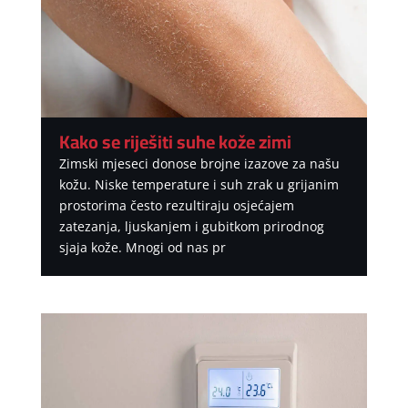
Kako se riješiti suhe kože zimi
Zimski mjeseci donose brojne izazove za našu
kožu. Niske temperature i suh zrak u grijanim
prostorima često rezultiraju osjećajem
zatezanja, ljuskanjem i gubitkom prirodnog
sjaja kože. Mnogi od nas pr