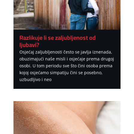
Razlikuje li se zaljubljenost od
ljubavi?
Osjećaj zaljubljenosti često se javlja iznenada,
obuzimajući naše misli i osjećaje prema drugoj
osobi. U tom periodu sve što čini osoba prema
kojoj osjećamo simpatiju čini se posebno,
uzbudljivo i neo