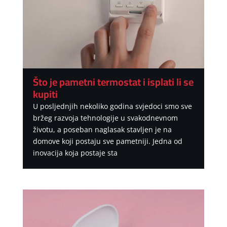
Što je pametni termostat i isplati li se
kupiti
U posljednjih nekoliko godina svjedoci smo sve
bržeg razvoja tehnologije u svakodnevnom
životu, a poseban naglasak stavljen je na
domove koji postaju sve pametniji. Jedna od
inovacija koja postaje sta