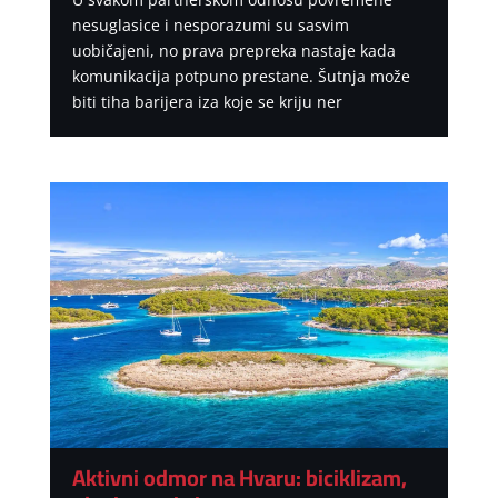
nesuglasice i nesporazumi su sasvim
uobičajeni, no prava prepreka nastaje kada
komunikacija potpuno prestane. Šutnja može
biti tiha barijera iza koje se kriju ner
Aktivni odmor na Hvaru: biciklizam,