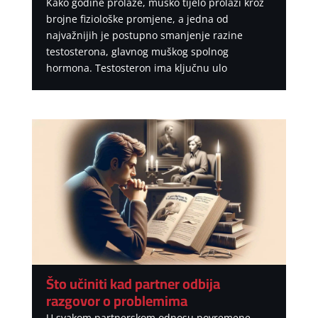
Kako godine prolaze, muško tijelo prolazi kroz
brojne fiziološke promjene, a jedna od
najvažnijih je postupno smanjenje razine
testosterona, glavnog muškog spolnog
hormona. Testosteron ima ključnu ulo
Što učiniti kad partner odbija
razgovor o problemima
U svakom partnerskom odnosu povremene