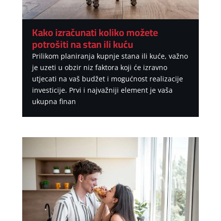
Kako izračunati koliko možete
potrošiti na stan ili kuću
Prilikom planiranja kupnje stana ili kuće, važno
je uzeti u obzir niz faktora koji će izravno
utjecati na vaš budžet i mogućnost realizacije
investicije. Prvi i najvažniji element je vaša
ukupna finan