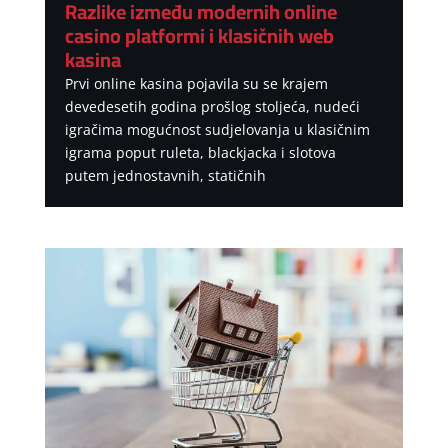
Razlike između modernih online
casino platformi i klasičnih web
kasina
Prvi online kasina pojavila su se krajem
devedesetih godina prošlog stoljeća, nudeći
igračima mogućnost sudjelovanja u klasičnim
igrama poput ruleta, blackjacka i slotova
putem jednostavnih, statičnih