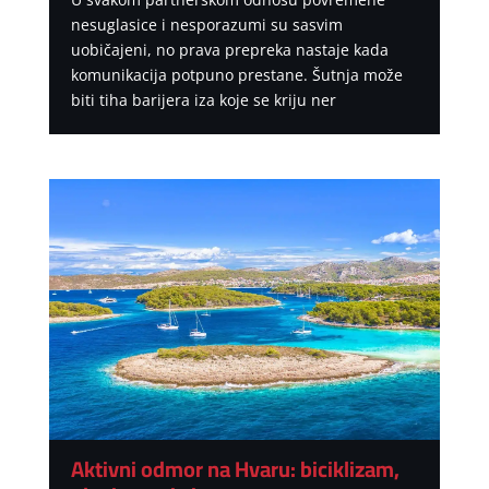
nesuglasice i nesporazumi su sasvim
uobičajeni, no prava prepreka nastaje kada
komunikacija potpuno prestane. Šutnja može
biti tiha barijera iza koje se kriju ner
Aktivni odmor na Hvaru: biciklizam,