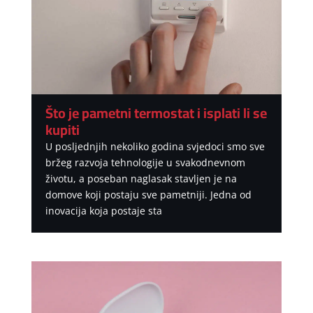
Što je pametni termostat i isplati li se
kupiti
U posljednjih nekoliko godina svjedoci smo sve
bržeg razvoja tehnologije u svakodnevnom
životu, a poseban naglasak stavljen je na
domove koji postaju sve pametniji. Jedna od
inovacija koja postaje sta