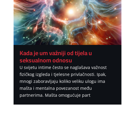
Kada je um važniji od tijela u
seksualnom odnosu
U svijetu intime često se naglašava važnost
fizičkog izgleda i tjelesne privlačnosti. Ipak,
mnogi zaboravljaju koliko veliku ulogu ima
mašta i mentalna povezanost među
partnerima. Mašta omogućuje part