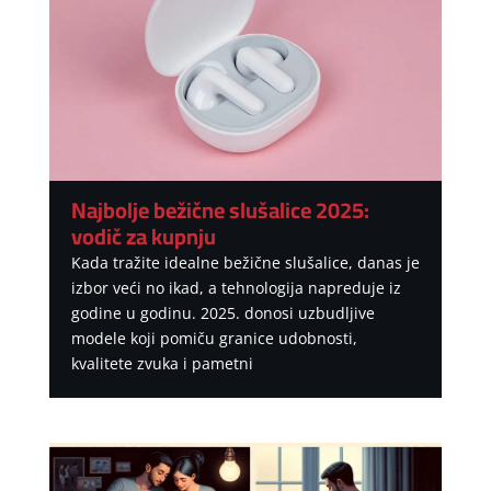
Najbolje bežične slušalice 2025:
vodič za kupnju
Kada tražite idealne bežične slušalice, danas je
izbor veći no ikad, a tehnologija napreduje iz
godine u godinu. 2025. donosi uzbudljive
modele koji pomiču granice udobnosti,
kvalitete zvuka i pametni