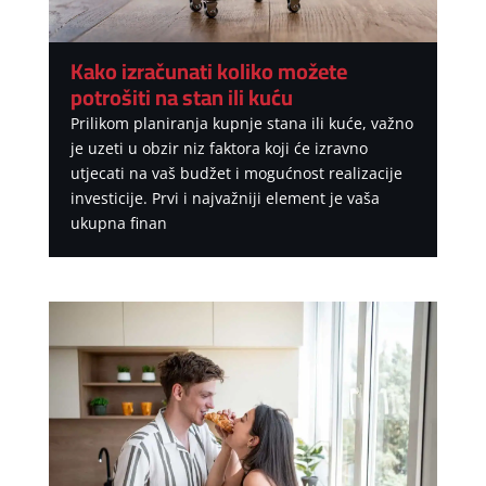
Kako izračunati koliko možete
potrošiti na stan ili kuću
Prilikom planiranja kupnje stana ili kuće, važno
je uzeti u obzir niz faktora koji će izravno
utjecati na vaš budžet i mogućnost realizacije
investicije. Prvi i najvažniji element je vaša
ukupna finan