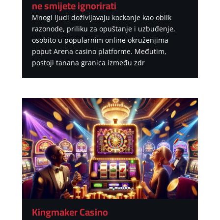
ne smijete ignorirati
Mnogi ljudi doživljavaju kockanje kao oblik
razonode, priliku za opuštanje i uzbuđenje,
osobito u popularnim online okruženjima
poput Arena casino platforme. Međutim,
postoji tanana granica između zdr
Kingmaker Casino