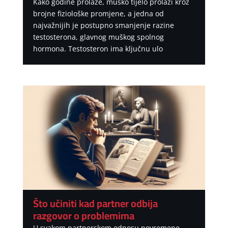
Kako godine prolaze, muško tijelo prolazi kroz
brojne fiziološke promjene, a jedna od
najvažnijih je postupno smanjenje razine
testosterona, glavnog muškog spolnog
hormona. Testosteron ima ključnu ulo
Što učiniti kad partner odbija
razgovor o problemima
U svakom partnerskom odnosu povremene