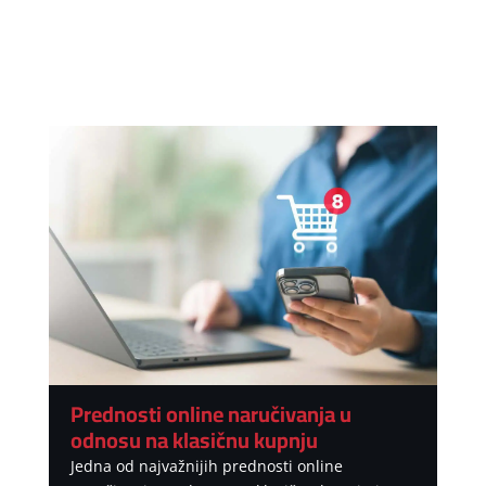
Prednosti online naručivanja u
odnosu na klasičnu kupnju
Jedna od najvažnijih prednosti online