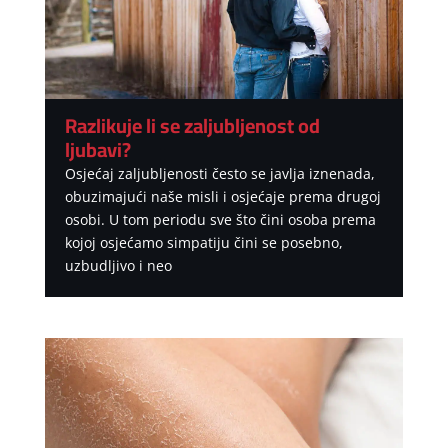
Razlikuje li se zaljubljenost od
ljubavi?
Osjećaj zaljubljenosti često se javlja iznenada,
obuzimajući naše misli i osjećaje prema drugoj
osobi. U tom periodu sve što čini osoba prema
kojoj osjećamo simpatiju čini se posebno,
uzbudljivo i neo