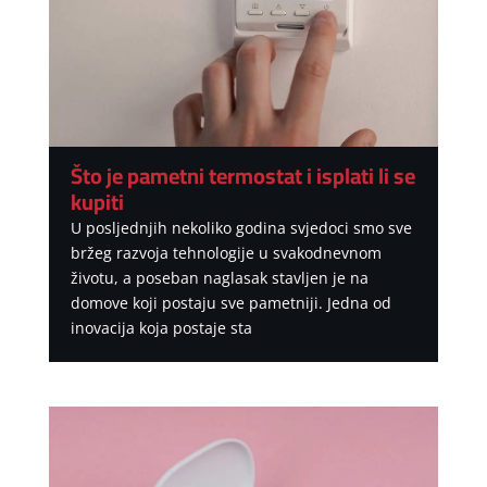
Što je pametni termostat i isplati li se
kupiti
U posljednjih nekoliko godina svjedoci smo sve
bržeg razvoja tehnologije u svakodnevnom
životu, a poseban naglasak stavljen je na
domove koji postaju sve pametniji. Jedna od
inovacija koja postaje sta