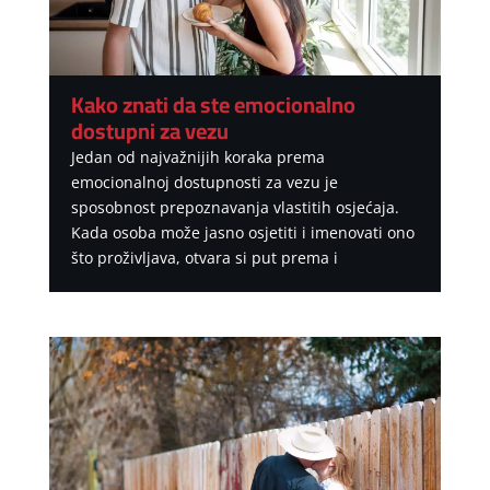
Kako znati da ste emocionalno
dostupni za vezu
Jedan od najvažnijih koraka prema
emocionalnoj dostupnosti za vezu je
sposobnost prepoznavanja vlastitih osjećaja.
Kada osoba može jasno osjetiti i imenovati ono
što proživljava, otvara si put prema i