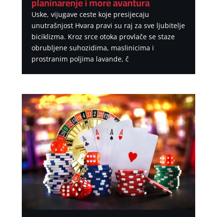
planinarenje i more avantura
Uske, vijugave ceste koje presijecaju
unutrašnjost Hvara pravi su raj za sve ljubitelje
biciklizma. Kroz srce otoka provlače se staze
obrubljene suhozidima, maslinicima i
prostranim poljima lavande, č