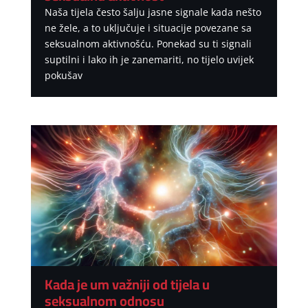
Naša tijela često šalju jasne signale kada nešto
ne žele, a to uključuje i situacije povezane sa
seksualnom aktivnošću. Ponekad su ti signali
suptilni i lako ih je zanemariti, no tijelo uvijek
pokušav
Kada je um važniji od tijela u
seksualnom odnosu