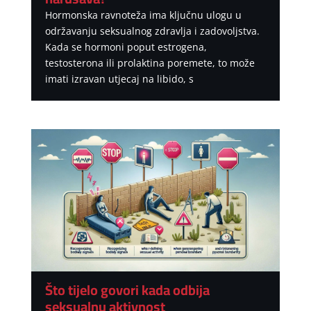
Hormonska ravnoteža ima ključnu ulogu u
održavanju seksualnog zdravlja i zadovoljstva.
Kada se hormoni poput estrogena,
testosterona ili prolaktina poremete, to može
imati izravan utjecaj na libido, s
Što tijelo govori kada odbija
seksualnu aktivnost