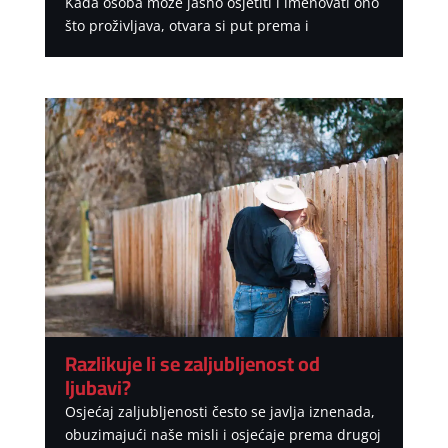
Kada osoba može jasno osjetiti i imenovati ono
što proživljava, otvara si put prema i
Razlikuje li se zaljubljenost od
ljubavi?
Osjećaj zaljubljenosti često se javlja iznenada,
obuzimajući naše misli i osjećaje prema drugoj