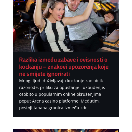
Razlika između zabave i ovisnosti o
kockanju – znakovi upozorenja koje
ne smijete ignorirati
Mnogi ljudi doživljavaju kockanje kao oblik
razonode, priliku za opuštanje i uzbuđenje,
osobito u popularnim online okruženjima
poput Arena casino platforme. Međutim,
postoji tanana granica između zdr