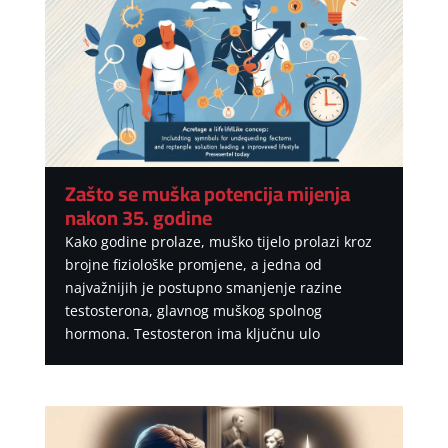
Zašto se muška potencija mijenja
nakon 35. godine
Kako godine prolaze, muško tijelo prolazi kroz
brojne fiziološke promjene, a jedna od
najvažnijih je postupno smanjenje razine
testosterona, glavnog muškog spolnog
hormona. Testosteron ima ključnu ulo