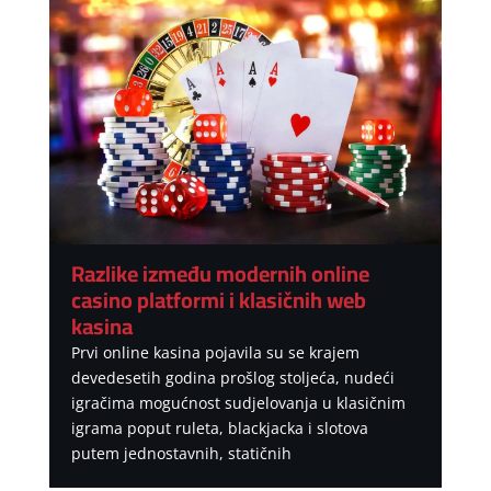
Razlike između modernih online
casino platformi i klasičnih web
kasina
Prvi online kasina pojavila su se krajem
devedesetih godina prošlog stoljeća, nudeći
igračima mogućnost sudjelovanja u klasičnim
igrama poput ruleta, blackjacka i slotova
putem jednostavnih, statičnih