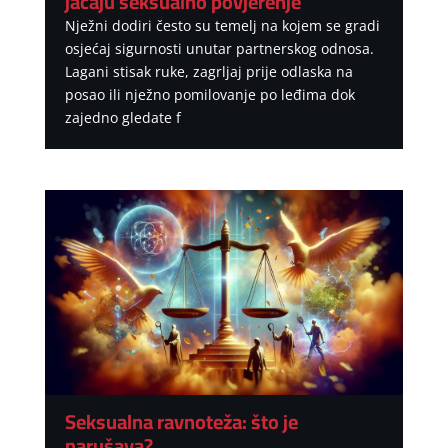
jačaju seksualno povjerenje
Nježni dodiri često su temelj na kojem se gradi
osjećaj sigurnosti unutar partnerskog odnosa.
Lagani stisak ruke, zagrljaj prije odlaska na
posao ili nježno pomilovanje po leđima dok
zajedno gledate f
Seksualna ravnoteža: što je
narušava?