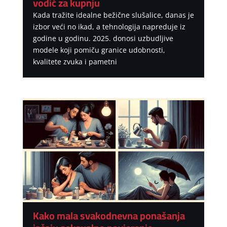
vodič za kupnju
Kada tražite idealne bežične slušalice, danas je
izbor veći no ikad, a tehnologija napreduje iz
godine u godinu. 2025. donosi uzbudljive
modele koji pomiču granice udobnosti,
kvalitete zvuka i pametni
Kako mala svakodnevna ponašanja