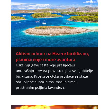
Aktivni odmor na Hvaru: biciklizam,
planinarenje i more avantura
Uske, vijugave ceste koje presijecaju
unutrašnjost Hvara pravi su raj za sve ljubitelje
biciklizma. Kroz srce otoka provlače se staze
obrubljene suhozidima, maslinicima i
prostranim poljima lavande, č