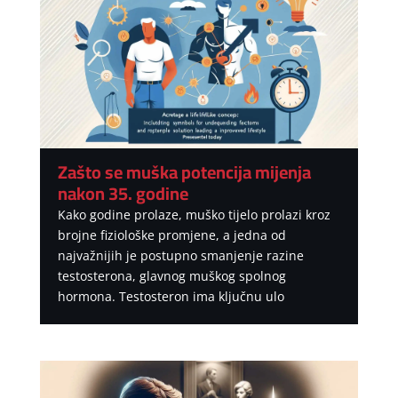
Zašto se muška potencija mijenja
nakon 35. godine
Kako godine prolaze, muško tijelo prolazi kroz
brojne fiziološke promjene, a jedna od
najvažnijih je postupno smanjenje razine
testosterona, glavnog muškog spolnog
hormona. Testosteron ima ključnu ulo