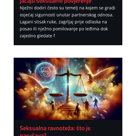
jačaju seksualno povjerenje
Nježni dodiri često su temelj na kojem se gradi
osjećaj sigurnosti unutar partnerskog odnosa.
Lagani stisak ruke, zagrljaj prije odlaska na
posao ili nježno pomilovanje po leđima dok
zajedno gledate f
Seksualna ravnoteža: što je
narušava?