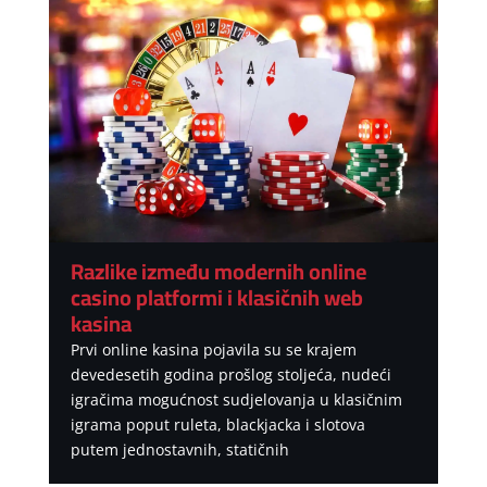
Razlike između modernih online
casino platformi i klasičnih web
kasina
Prvi online kasina pojavila su se krajem
devedesetih godina prošlog stoljeća, nudeći
igračima mogućnost sudjelovanja u klasičnim
igrama poput ruleta, blackjacka i slotova
putem jednostavnih, statičnih