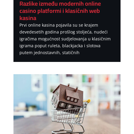
Razlike između modernih online
casino platformi i klasičnih web
kasina
Prvi online kasina pojavila su se krajem
devedesetih godina prošlog stoljeća, nudeći
igračima mogućnost sudjelovanja u klasičnim
igrama poput ruleta, blackjacka i slotova
putem jednostavnih, statičnih