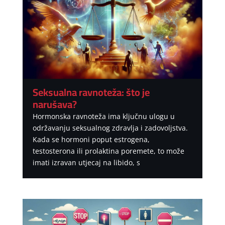
Seksualna ravnoteža: što je
narušava?
Hormonska ravnoteža ima ključnu ulogu u
održavanju seksualnog zdravlja i zadovoljstva.
Kada se hormoni poput estrogena,
testosterona ili prolaktina poremete, to može
imati izravan utjecaj na libido, s