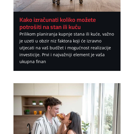
Kako izračunati koliko možete
potrošiti na stan ili kuću
Prilikom planiranja kupnje stana ili kuće, važno
je uzeti u obzir niz faktora koji će izravno
utjecati na vaš budžet i mogućnost realizacije
investicije. Prvi i najvažniji element je vaša
ukupna finan