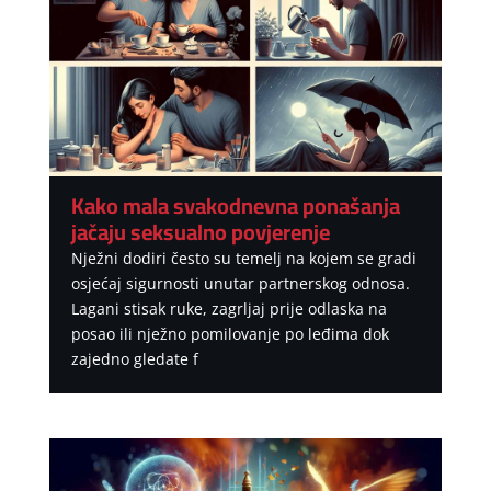
Kako mala svakodnevna ponašanja
jačaju seksualno povjerenje
Nježni dodiri često su temelj na kojem se gradi
osjećaj sigurnosti unutar partnerskog odnosa.
Lagani stisak ruke, zagrljaj prije odlaska na
posao ili nježno pomilovanje po leđima dok
zajedno gledate f