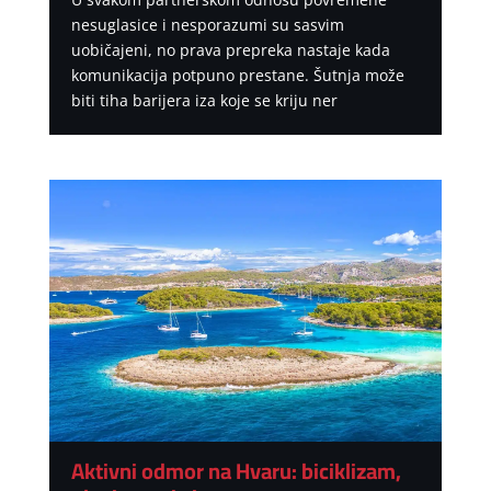
nesuglasice i nesporazumi su sasvim
uobičajeni, no prava prepreka nastaje kada
komunikacija potpuno prestane. Šutnja može
biti tiha barijera iza koje se kriju ner
Aktivni odmor na Hvaru: biciklizam,