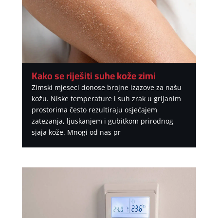
Kako se riješiti suhe kože zimi
Zimski mjeseci donose brojne izazove za našu
kožu. Niske temperature i suh zrak u grijanim
prostorima često rezultiraju osjećajem
zatezanja, ljuskanjem i gubitkom prirodnog
sjaja kože. Mnogi od nas pr