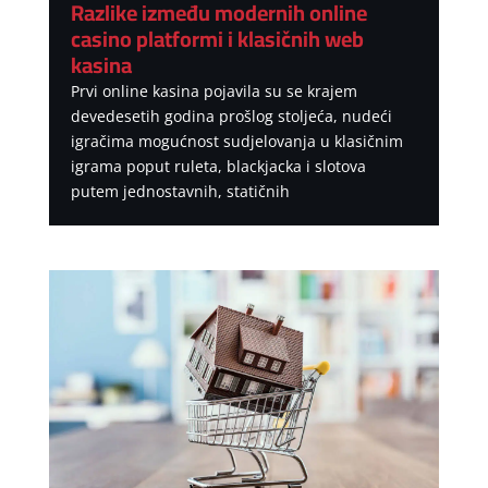
Razlike između modernih online
casino platformi i klasičnih web
kasina
Prvi online kasina pojavila su se krajem
devedesetih godina prošlog stoljeća, nudeći
igračima mogućnost sudjelovanja u klasičnim
igrama poput ruleta, blackjacka i slotova
putem jednostavnih, statičnih