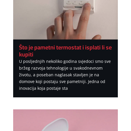
Što je pametni termostat i isplati li se
kupiti
U posljednjih nekoliko godina svjedoci smo sve
bržeg razvoja tehnologije u svakodnevnom
životu, a poseban naglasak stavljen je na
domove koji postaju sve pametniji. Jedna od
inovacija koja postaje sta