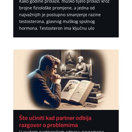
Kako godine prolaze, muško tijelo prolazi kroz
brojne fiziološke promjene, a jedna od
najvažnijih je postupno smanjenje razine
testosterona, glavnog muškog spolnog
hormona. Testosteron ima ključnu ulo
Što učiniti kad partner odbija
razgovor o problemima
U svakom partnerskom odnosu povremene