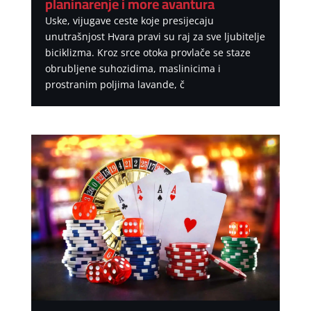
planinarenje i more avantura
Uske, vijugave ceste koje presijecaju
unutrašnjost Hvara pravi su raj za sve ljubitelje
biciklizma. Kroz srce otoka provlače se staze
obrubljene suhozidima, maslinicima i
prostranim poljima lavande, č