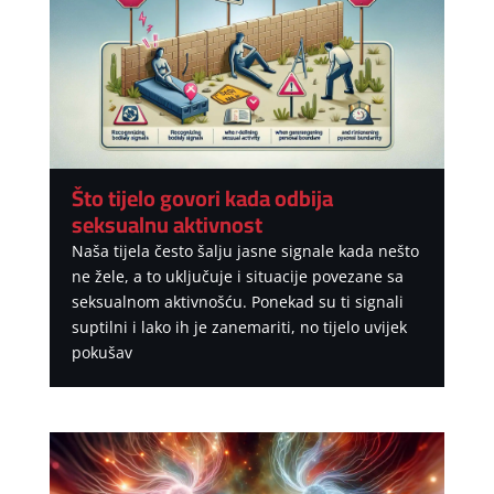
Što tijelo govori kada odbija
seksualnu aktivnost
Naša tijela često šalju jasne signale kada nešto
ne žele, a to uključuje i situacije povezane sa
seksualnom aktivnošću. Ponekad su ti signali
suptilni i lako ih je zanemariti, no tijelo uvijek
pokušav