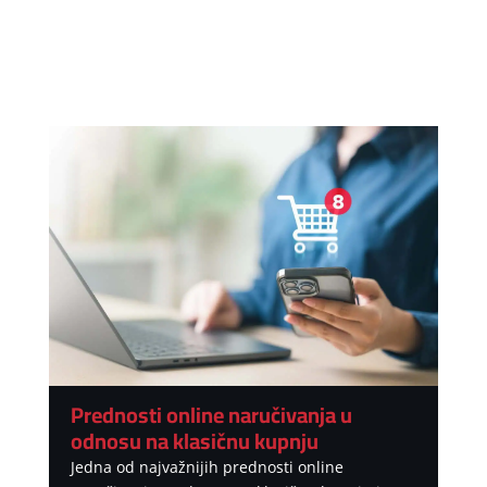
Prednosti online naručivanja u
odnosu na klasičnu kupnju
Jedna od najvažnijih prednosti online