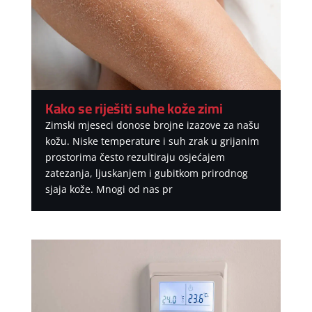
Kako se riješiti suhe kože zimi
Zimski mjeseci donose brojne izazove za našu
kožu. Niske temperature i suh zrak u grijanim
prostorima često rezultiraju osjećajem
zatezanja, ljuskanjem i gubitkom prirodnog
sjaja kože. Mnogi od nas pr