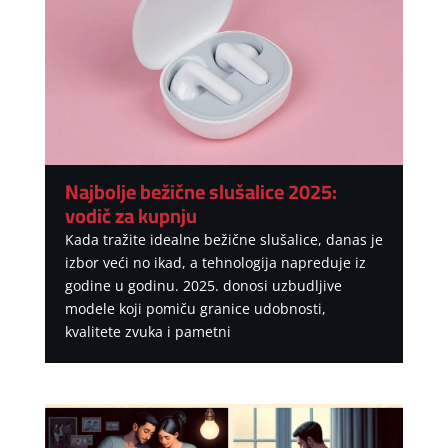
Najbolje bežične slušalice 2025:
vodič za kupnju
Kada tražite idealne bežične slušalice, danas je
izbor veći no ikad, a tehnologija napreduje iz
godine u godinu. 2025. donosi uzbudljive
modele koji pomiču granice udobnosti,
kvalitete zvuka i pametni