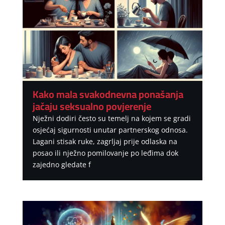
Kako mala svakodnevna ponašanja
jačaju seksualno povjerenje
Nježni dodiri često su temelj na kojem se gradi
osjećaj sigurnosti unutar partnerskog odnosa.
Lagani stisak ruke, zagrljaj prije odlaska na
posao ili nježno pomilovanje po leđima dok
zajedno gledate f