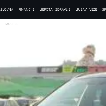
ASLOVNA
FINANCIJE
LJEPOTA I ZDRAVLJE
LJUBAV I VEZE
S