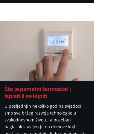
Što je pametni termostat i
isplati li se kupiti
U posljednjih nekoliko godina svjedoci
smo sve bržeg razvoja tehnologije u
svakodnevnom životu, a poseban
naglasak stavljen je na domove koji
postaju sve pametniji. Jedna od inovacija