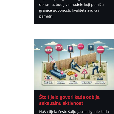
donosi uzbudljive modele koji pomiču
granice udobnosti, kvalitete zvuka i
pametni
Što tijelo govori kada odbija
seksualnu aktivnost
Naša tijela često šalju jasne signale kada