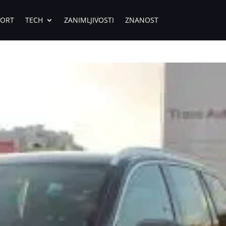
PORT
TECH
ZANIMLJIVOSTI
ZNANOST