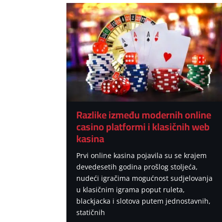
Razlike između modernih online
casino platformi i klasičnih web
kasina
Prvi online kasina pojavila su se krajem
devedesetih godina prošlog stoljeća,
nudeći igračima mogućnost sudjelovanja
u klasičnim igrama poput ruleta,
blackjacka i slotova putem jednostavnih,
statičnih