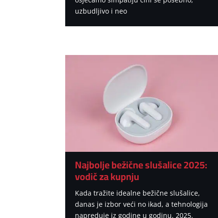
uzbudljivo i neo
Najbolje bežične slušalice 2025:
vodič za kupnju
Kada tražite idealne bežične slušalice,
danas je izbor veći no ikad, a tehnologija
napreduje iz godine u godinu. 2025.