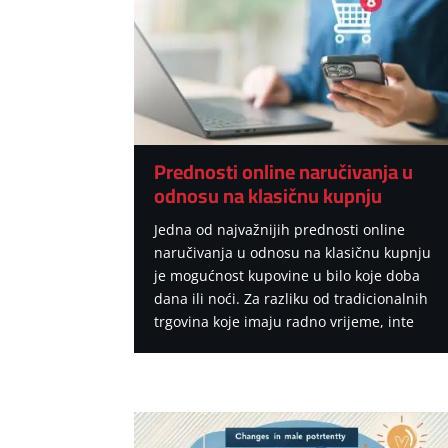
Prednosti online naručivanja u
odnosu na klasičnu kupnju
Jedna od najvažnijih prednosti online
naručivanja u odnosu na klasičnu kupnju
je mogućnost kupovine u bilo koje doba
dana ili noći. Za razliku od tradicionalnih
trgovina koje imaju radno vrijeme, inte