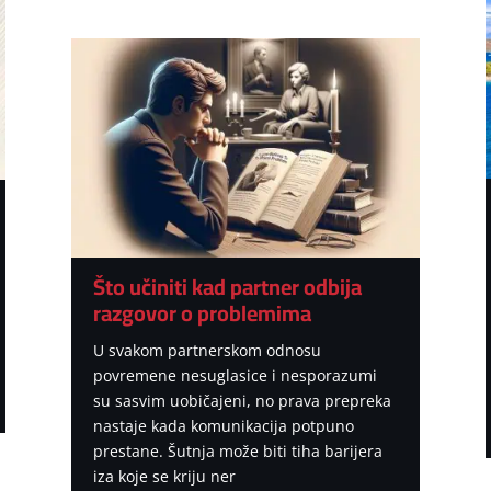
Što učiniti kad partner odbija
razgovor o problemima
U svakom partnerskom odnosu
povremene nesuglasice i nesporazumi
su sasvim uobičajeni, no prava prepreka
nastaje kada komunikacija potpuno
prestane. Šutnja može biti tiha barijera
iza koje se kriju ner