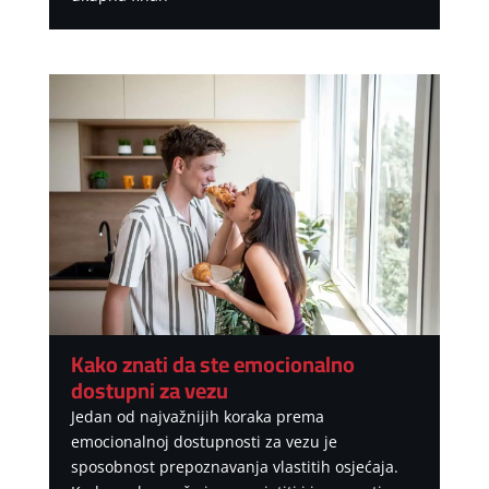
Kako znati da ste emocionalno
dostupni za vezu
Jedan od najvažnijih koraka prema
emocionalnoj dostupnosti za vezu je
sposobnost prepoznavanja vlastitih osjećaja.