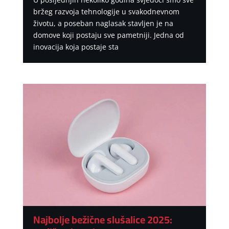
bržeg razvoja tehnologije u svakodnevnom
životu, a poseban naglasak stavljen je na
domove koji postaju sve pametniji. Jedna od
inovacija koja postaje sta
Najbolje bežične slušalice 2025: