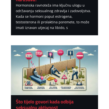
Hormonska ravnoteža ima ključnu ulogu u
održavanju seksualnog zdravlja i zadovoljstva.
Kada se hormoni poput estrogena,
testosterona ili prolaktina poremete, to može
imati izravan utjecaj na libido, s
Što tijelo govori kada odbija
seksualnu aktivnost