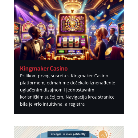
Kingmaker Casino
Prilikom prvog susreta s Kingmaker Casino
platformom, odmah me dočekalo iznenađenje
uglađenim dizajnom i jednostavnim
korisničkim sučeljem. Navigacija kroz stranice
bila je vrlo intuitivna, a registra