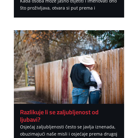
Kada osoba može jasno osjetiti i imenovati ono
što proživljava, otvara si put prema i
Razlikuje li se zaljubljenost od
ljubavi?
Osjećaj zaljubljenosti često se javlja iznenada,
obuzimajući naše misli i osjećaje prema drugoj