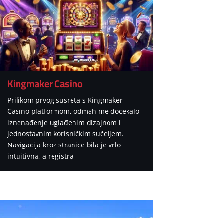
Kingmaker Casino
Prilikom prvog susreta s Kingmaker
Casino platformom, odmah me dočekalo
iznenađenje uglađenim dizajnom i
jednostavnim korisničkim sučeljem.
Navigacija kroz stranice bila je vrlo
intuitivna, a registra