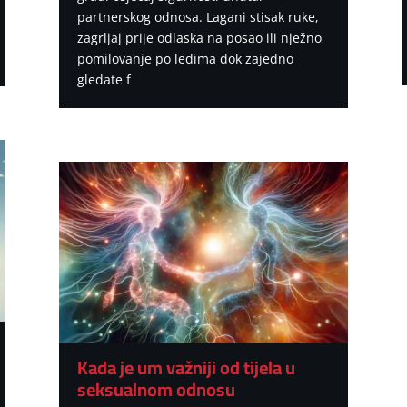
partnerskog odnosa. Lagani stisak ruke,
zagrljaj prije odlaska na posao ili nježno
pomilovanje po leđima dok zajedno
gledate f
Kada je um važniji od tijela u
seksualnom odnosu