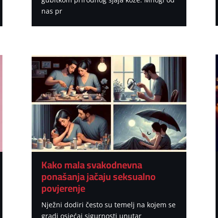
nas pr
Kako mala svakodnevna
ponašanja jačaju seksualno
povjerenje
Nježni dodiri često su temelj na kojem se
gradi osjećaj sigurnosti unutar