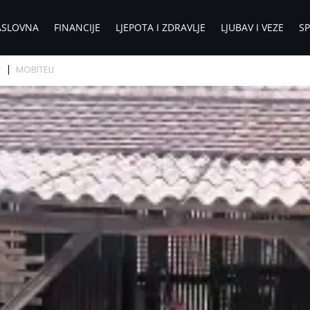
ASLOVNA
FINANCIJE
LJEPOTA I ZDRAVLJE
LJUBAV I VEZE
S