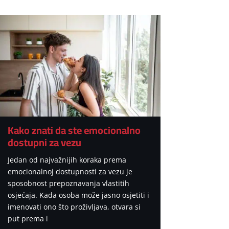
Kako znati da ste emocionalno
dostupni za vezu
Jedan od najvažnijih koraka prema
emocionalnoj dostupnosti za vezu je
sposobnost prepoznavanja vlastitih
osjećaja. Kada osoba može jasno osjetiti i
imenovati ono što proživljava, otvara si
put prema i