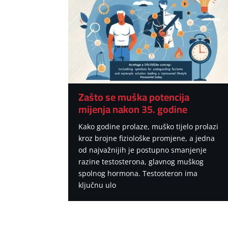
Zašto se muška potencija
mijenja nakon 35. godine
Kako godine prolaze, muško tijelo prolazi
kroz brojne fiziološke promjene, a jedna
od najvažnijih je postupno smanjenje
razine testosterona, glavnog muškog
spolnog hormona. Testosteron ima
ključnu ulo