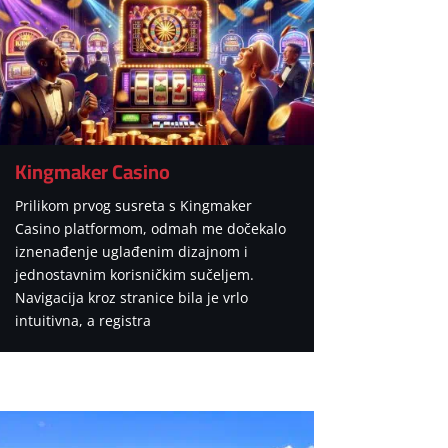
Kingmaker Casino
Prilikom prvog susreta s Kingmaker
Casino platformom, odmah me dočekalo
iznenađenje uglađenim dizajnom i
jednostavnim korisničkim sučeljem.
Navigacija kroz stranice bila je vrlo
intuitivna, a registra