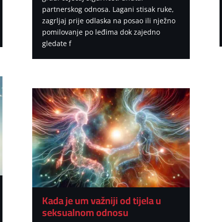
partnerskog odnosa. Lagani stisak ruke,
zagrljaj prije odlaska na posao ili nježno
pomilovanje po leđima dok zajedno
gledate f
Kada je um važniji od tijela u
seksualnom odnosu