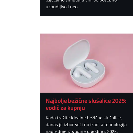
uzbudljivo i neo
Najbolje bežične slušalice 2025:
vodič za kupnju
Kada tražite idealne bežične slušalice,
danas je izbor veći no ikad, a tehnologija
napreduje iz godine u godinu. 2025.