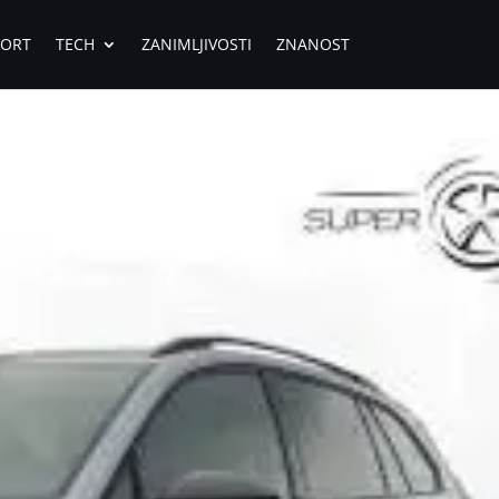
PORT
TECH
ZANIMLJIVOSTI
ZNANOST