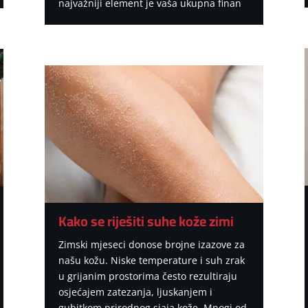
najvažniji element je vaša ukupna finan
Kako se riješiti suhe kože zimi
Zimski mjeseci donose brojne izazove za
našu kožu. Niske temperature i suh zrak
u grijanim prostorima često rezultiraju
osjećajem zatezanja, ljuskanjem i
gubitkom prirodnog sjaja kože. Mnogi od