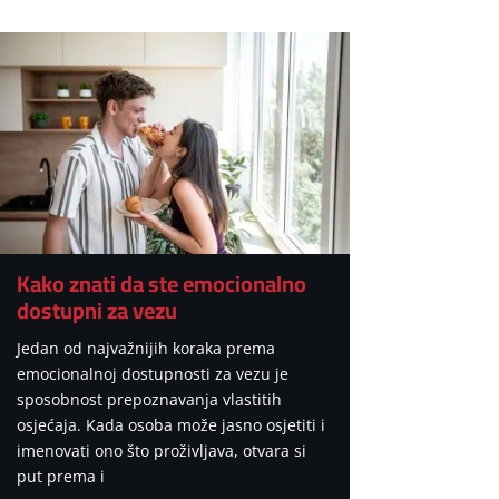
Kako znati da ste emocionalno
dostupni za vezu
Jedan od najvažnijih koraka prema
emocionalnoj dostupnosti za vezu je
sposobnost prepoznavanja vlastitih
osjećaja. Kada osoba može jasno osjetiti i
imenovati ono što proživljava, otvara si
put prema i