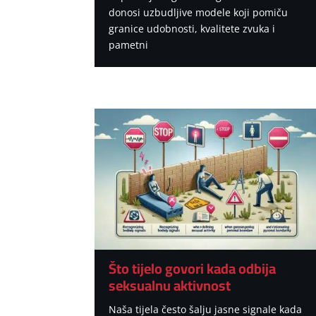
donosi uzbudljive modele koji pomiču
granice udobnosti, kvalitete zvuka i
pametni
Što tijelo govori kada odbija
seksualnu aktivnost
Naša tijela često šalju jasne signale kada