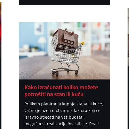
Kako izračunati koliko možete
potrošiti na stan ili kuću
Prilikom planiranja kupnje stana ili kuće,
važno je uzeti u obzir niz faktora koji će
izravno utjecati na vaš budžet i
mogućnost realizacije investicije. Prvi i