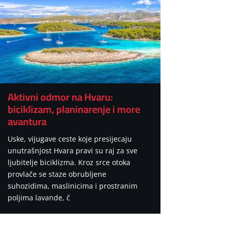
Aktivni odmor na Hvaru:
biciklizam, planinarenje i more
avantura
Uske, vijugave ceste koje presijecaju
unutrašnjost Hvara pravi su raj za sve
ljubitelje biciklizma. Kroz srce otoka
provlače se staze obrubljene
suhozidima, maslinicima i prostranim
poljima lavande, č