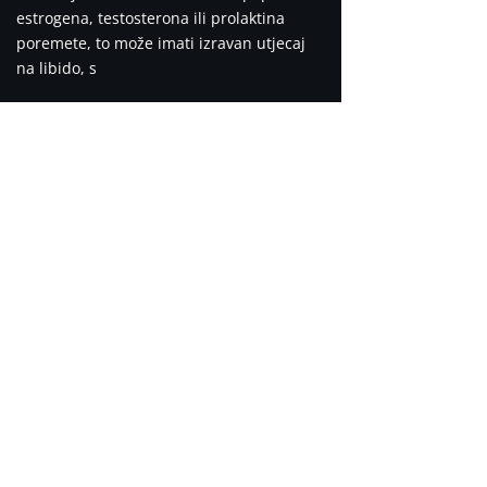
estrogena, testosterona ili prolaktina
poremete, to može imati izravan utjecaj
na libido, s