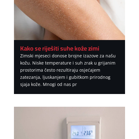
Kako se riješiti suhe kože zimi
Zimski mjeseci donose brojne izazove za našu
kožu. Niske temperature i suh zrak u grijanim
prostorima često rezultiraju osjećajem
zatezanja, ljuskanjem i gubitkom prirodnog
sjaja kože. Mnogi od nas pr