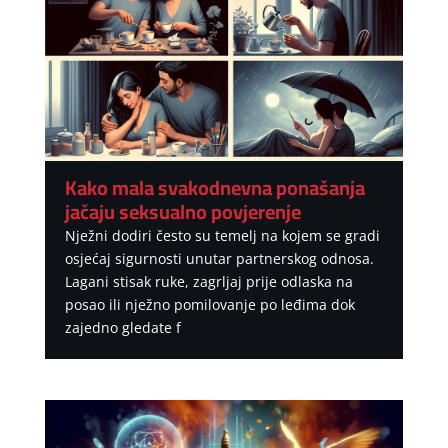
Kako mala svakodnevna ponašanja
jačaju seksualno povjerenje
Nježni dodiri često su temelj na kojem se gradi
osjećaj sigurnosti unutar partnerskog odnosa.
Lagani stisak ruke, zagrljaj prije odlaska na
posao ili nježno pomilovanje po leđima dok
zajedno gledate f