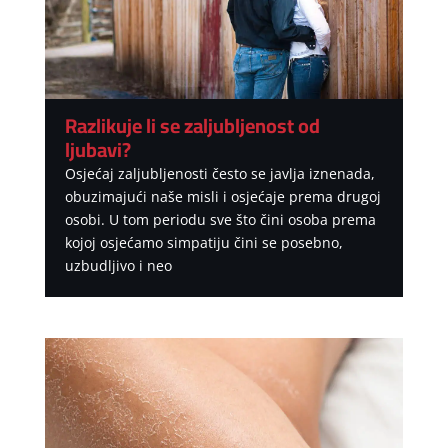
Razlikuje li se zaljubljenost od
ljubavi?
Osjećaj zaljubljenosti često se javlja iznenada,
obuzimajući naše misli i osjećaje prema drugoj
osobi. U tom periodu sve što čini osoba prema
kojoj osjećamo simpatiju čini se posebno,
uzbudljivo i neo