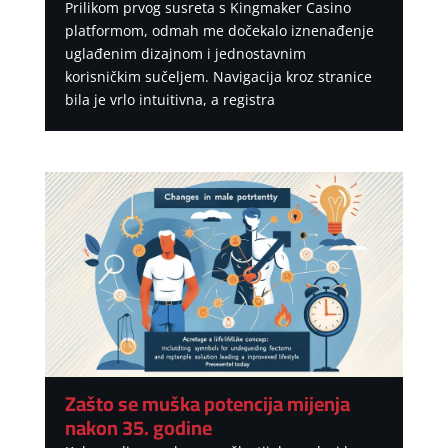
Prilikom prvog susreta s Kingmaker Casino
platformom, odmah me dočekalo iznenađenje
uglađenim dizajnom i jednostavnim
korisničkim sučeljem. Navigacija kroz stranice
bila je vrlo intuitivna, a registra
Zašto se muška potencija mijenja
nakon 35. godine