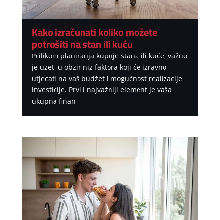
Kako izračunati koliko možete
potrošiti na stan ili kuću
Prilikom planiranja kupnje stana ili kuće, važno
je uzeti u obzir niz faktora koji će izravno
utjecati na vaš budžet i mogućnost realizacije
investicije. Prvi i najvažniji element je vaša
ukupna finan