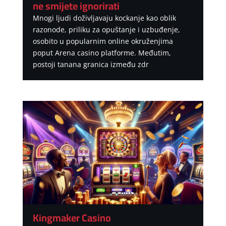
ne smijete ignorirati
Mnogi ljudi doživljavaju kockanje kao oblik
razonode, priliku za opuštanje i uzbuđenje,
osobito u popularnim online okruženjima
poput Arena casino platforme. Međutim,
postoji tanana granica između zdr
Kingmaker Casino