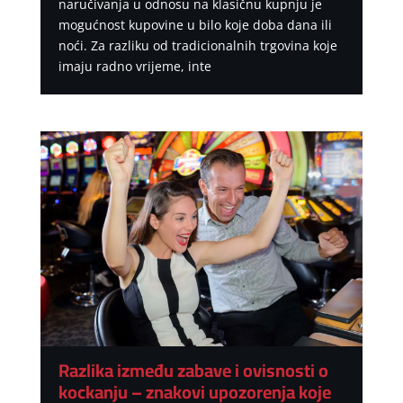
naručivanja u odnosu na klasičnu kupnju je
mogućnost kupovine u bilo koje doba dana ili
noći. Za razliku od tradicionalnih trgovina koje
imaju radno vrijeme, inte
Razlika između zabave i ovisnosti o
kockanju – znakovi upozorenja koje