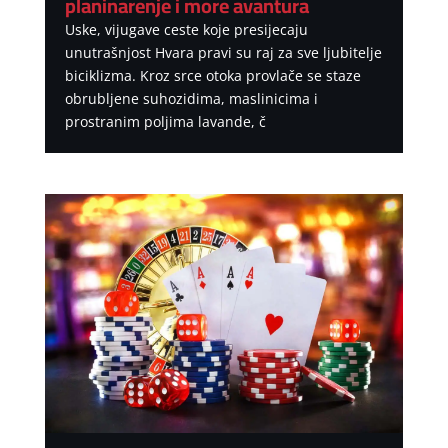
planinarenje i more avantura
Uske, vijugave ceste koje presijecaju
unutrašnjost Hvara pravi su raj za sve ljubitelje
biciklizma. Kroz srce otoka provlače se staze
obrubljene suhozidima, maslinicima i
prostranim poljima lavande, č