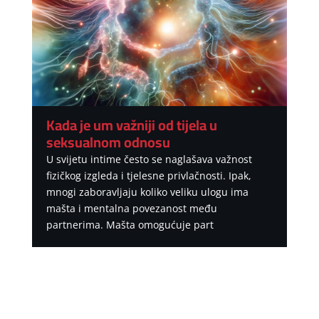
Kada je um važniji od tijela u
seksualnom odnosu
U svijetu intime često se naglašava važnost
fizičkog izgleda i tjelesne privlačnosti. Ipak,
mnogi zaboravljaju koliko veliku ulogu ima
mašta i mentalna povezanost među
partnerima. Mašta omogućuje part