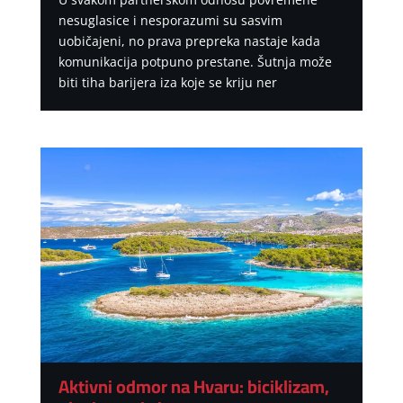
nesuglasice i nesporazumi su sasvim
uobičajeni, no prava prepreka nastaje kada
komunikacija potpuno prestane. Šutnja može
biti tiha barijera iza koje se kriju ner
Aktivni odmor na Hvaru: biciklizam,