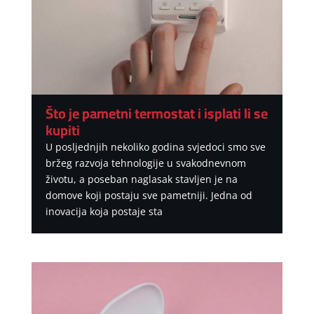
Što je pametni termostat i isplati li se
kupiti
U posljednjih nekoliko godina svjedoci smo sve
bržeg razvoja tehnologije u svakodnevnom
životu, a poseban naglasak stavljen je na
domove koji postaju sve pametniji. Jedna od
inovacija koja postaje sta