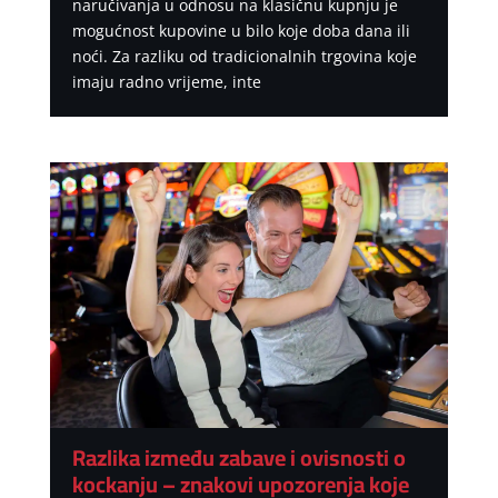
naručivanja u odnosu na klasičnu kupnju je
mogućnost kupovine u bilo koje doba dana ili
noći. Za razliku od tradicionalnih trgovina koje
imaju radno vrijeme, inte
Razlika između zabave i ovisnosti o
kockanju – znakovi upozorenja koje