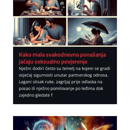
Kako mala svakodnevna ponašanja
jačaju seksualno povjerenje
Nježni dodiri često su temelj na kojem se gradi
osjećaj sigurnosti unutar partnerskog odnosa.
Lagani stisak ruke, zagrljaj prije odlaska na
posao ili nježno pomilovanje po leđima dok
zajedno gledate f