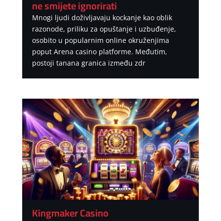
ne smijete ignorirati
Mnogi ljudi doživljavaju kockanje kao oblik
razonode, priliku za opuštanje i uzbuđenje,
osobito u popularnim online okruženjima
poput Arena casino platforme. Međutim,
postoji tanana granica između zdr
Kingmaker Casino