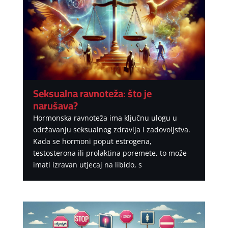
Seksualna ravnoteža: što je
narušava?
Hormonska ravnoteža ima ključnu ulogu u
održavanju seksualnog zdravlja i zadovoljstva.
Kada se hormoni poput estrogena,
testosterona ili prolaktina poremete, to može
imati izravan utjecaj na libido, s