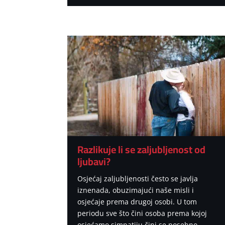
Razlikuje li se zaljubljenost od
ljubavi?
Osjećaj zaljubljenosti često se javlja
iznenada, obuzimajući naše misli i
osjećaje prema drugoj osobi. U tom
periodu sve što čini osoba prema kojoj
osjećamo simpatiju čini se posebno,