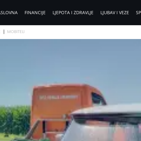
ASLOVNA
FINANCIJE
LJEPOTA I ZDRAVLJE
LJUBAV I VEZE
S