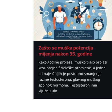
Zašto se muška potencija
mijenja nakon 35. godine
Kako godine prolaze, muško tijelo prolazi
kroz brojne fiziološke promjene, a jedna
od najvažnijih je postupno smanjenje
razine testosterona, glavnog muškog
spolnog hormona. Testosteron ima
ključnu ulo