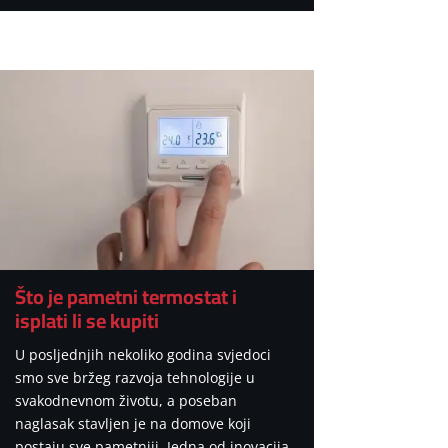
Što je pametni termostat i
isplati li se kupiti
U posljednjih nekoliko godina svjedoci
smo sve bržeg razvoja tehnologije u
svakodnevnom životu, a poseban
naglasak stavljen je na domove koji
postaju sve pametniji. Jedna od inovacija