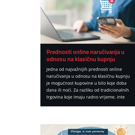
Prednosti online naručivanja u
odnosu na klasičnu kupnju
Jedna od najvažnijih prednosti online
naručivanja u odnosu na klasičnu kupnju
je mogućnost kupovine u bilo koje doba
dana ili noći. Za razliku od tradicionalnih
trgovina koje imaju radno vrijeme, inte