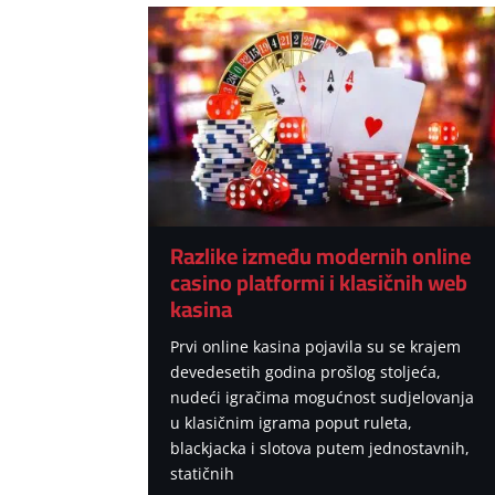
Razlike između modernih online
casino platformi i klasičnih web
kasina
Prvi online kasina pojavila su se krajem
devedesetih godina prošlog stoljeća,
nudeći igračima mogućnost sudjelovanja
u klasičnim igrama poput ruleta,
blackjacka i slotova putem jednostavnih,
statičnih