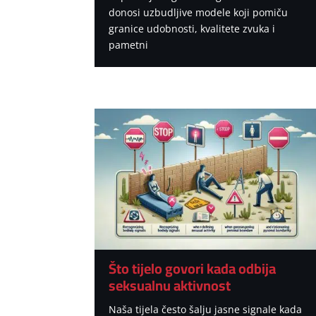
donosi uzbudljive modele koji pomiču
granice udobnosti, kvalitete zvuka i
pametni
Što tijelo govori kada odbija
seksualnu aktivnost
Naša tijela često šalju jasne signale kada