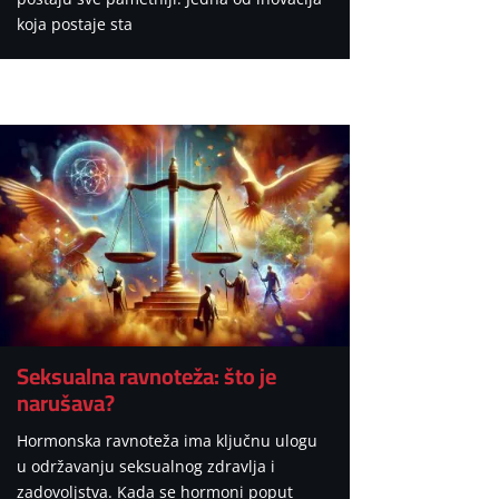
koja postaje sta
Seksualna ravnoteža: što je
narušava?
Hormonska ravnoteža ima ključnu ulogu
u održavanju seksualnog zdravlja i
zadovoljstva. Kada se hormoni poput