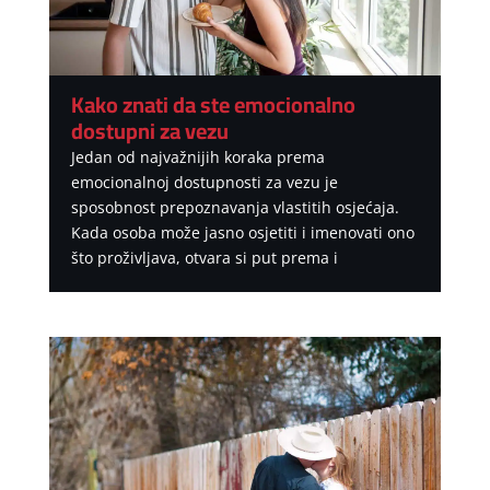
Kako znati da ste emocionalno
dostupni za vezu
Jedan od najvažnijih koraka prema
emocionalnoj dostupnosti za vezu je
sposobnost prepoznavanja vlastitih osjećaja.
Kada osoba može jasno osjetiti i imenovati ono
što proživljava, otvara si put prema i