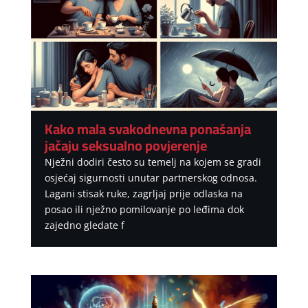
Kako mala svakodnevna ponašanja
jačaju seksualno povjerenje
Nježni dodiri često su temelj na kojem se gradi
osjećaj sigurnosti unutar partnerskog odnosa.
Lagani stisak ruke, zagrljaj prije odlaska na
posao ili nježno pomilovanje po leđima dok
zajedno gledate f