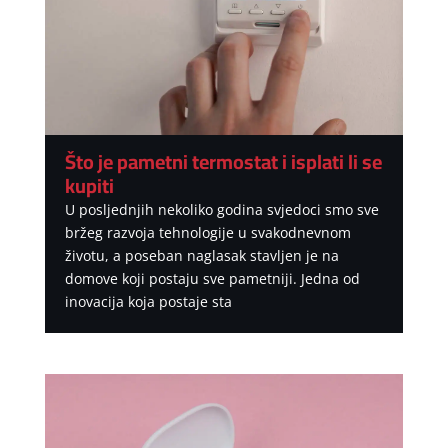
Što je pametni termostat i isplati li se
kupiti
U posljednjih nekoliko godina svjedoci smo sve
bržeg razvoja tehnologije u svakodnevnom
životu, a poseban naglasak stavljen je na
domove koji postaju sve pametniji. Jedna od
inovacija koja postaje sta