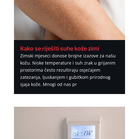
Kako se riješiti suhe kože zimi
Zimski mjeseci donose brojne izazove za našu
kožu. Niske temperature i suh zrak u grijanim
prostorima često rezultiraju osjećajem
zatezanja, ljuskanjem i gubitkom prirodnog
sjaja kože. Mnogi od nas pr