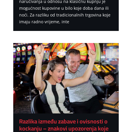
naručivanja u odnosu na klasičnu kupnju je
mogućnost kupovine u bilo koje doba dana ili
noći. Za razliku od tradicionalnih trgovina koje
imaju radno vrijeme, inte
Razlika između zabave i ovisnosti o
kockanju – znakovi upozorenja koje