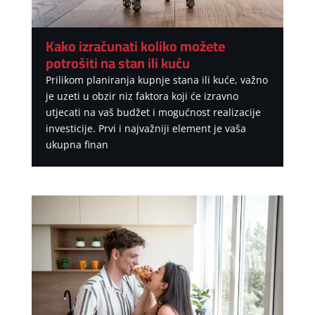
Kako izračunati koliko možete
potrošiti na stan ili kuću
Prilikom planiranja kupnje stana ili kuće, važno
je uzeti u obzir niz faktora koji će izravno
utjecati na vaš budžet i mogućnost realizacije
investicije. Prvi i najvažniji element je vaša
ukupna finan