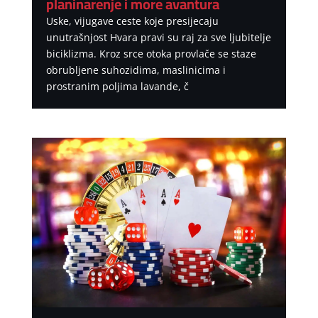
planinarenje i more avantura
Uske, vijugave ceste koje presijecaju
unutrašnjost Hvara pravi su raj za sve ljubitelje
biciklizma. Kroz srce otoka provlače se staze
obrubljene suhozidima, maslinicima i
prostranim poljima lavande, č