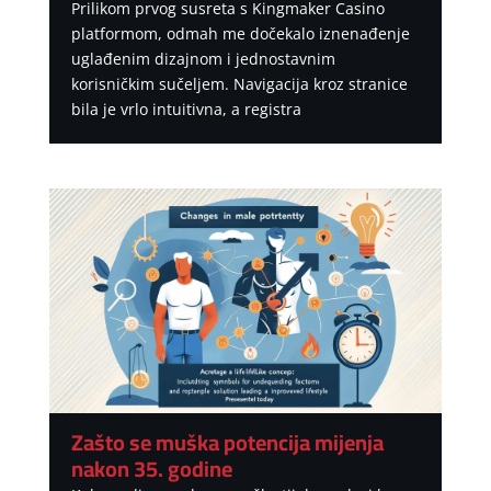
Prilikom prvog susreta s Kingmaker Casino
platformom, odmah me dočekalo iznenađenje
uglađenim dizajnom i jednostavnim
korisničkim sučeljem. Navigacija kroz stranice
bila je vrlo intuitivna, a registra
Zašto se muška potencija mijenja
nakon 35. godine