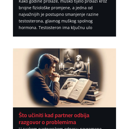
Kako godine prolaze, muško tijelo prolazi kroz
brojne fiziološke promjene, a jedna od
najvažnijih je postupno smanjenje razine
testosterona, glavnog muškog spolnog
hormona. Testosteron ima ključnu ulo
Što učiniti kad partner odbija
razgovor o problemima
U svakom partnerskom odnosu povremene