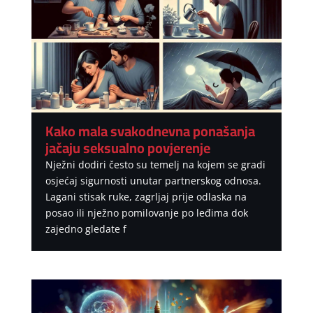
Kako mala svakodnevna ponašanja
jačaju seksualno povjerenje
Nježni dodiri često su temelj na kojem se gradi
osjećaj sigurnosti unutar partnerskog odnosa.
Lagani stisak ruke, zagrljaj prije odlaska na
posao ili nježno pomilovanje po leđima dok
zajedno gledate f