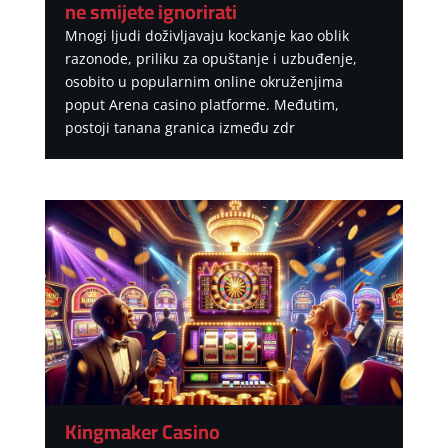
ne smijete ignorirati
Mnogi ljudi doživljavaju kockanje kao oblik
razonode, priliku za opuštanje i uzbuđenje,
osobito u popularnim online okruženjima
poput Arena casino platforme. Međutim,
postoji tanana granica između zdr
Kingmaker Casino