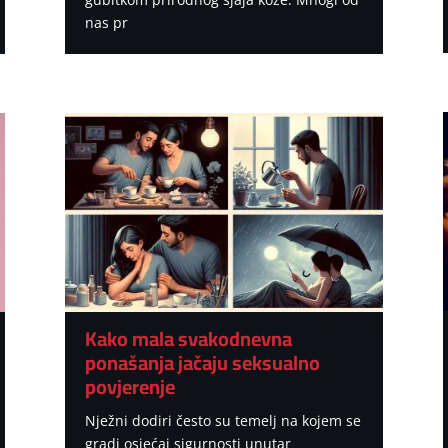
nas pr
Kako mala svakodnevna
ponašanja jačaju seksualno
povjerenje
Nježni dodiri često su temelj na kojem se
gradi osjećaj sigurnosti unutar