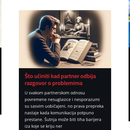
Što učiniti kad partner odbija
razgovor o problemima
U svakom partnerskom odnosu
povremene nesuglasice i nesporazumi
su sasvim uobičajeni, no prava prepreka
nastaje kada komunikacija potpuno
prestane. Šutnja može biti tiha barijera
iza koje se kriju ner