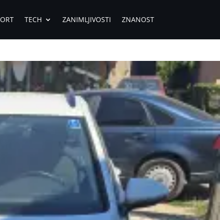
PORT
TECH
ZANIMLJIVOSTI
ZNANOST