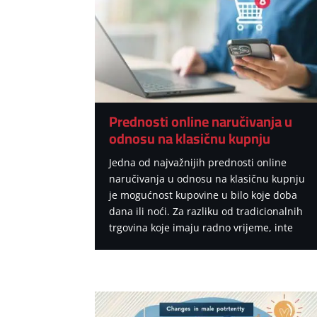
Prednosti online naručivanja u
odnosu na klasičnu kupnju
Jedna od najvažnijih prednosti online
naručivanja u odnosu na klasičnu kupnju
je mogućnost kupovine u bilo koje doba
dana ili noći. Za razliku od tradicionalnih
trgovina koje imaju radno vrijeme, inte