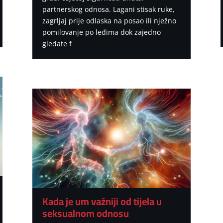
partnerskog odnosa. Lagani stisak ruke,
zagrljaj prije odlaska na posao ili nježno
pomilovanje po leđima dok zajedno
gledate f
Kada je um važniji od tijela u
seksualnom odnosu