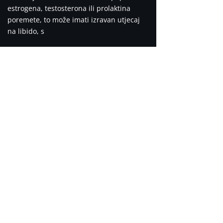
estrogena, testosterona ili prolaktina
poremete, to može imati izravan utjecaj
na libido, s