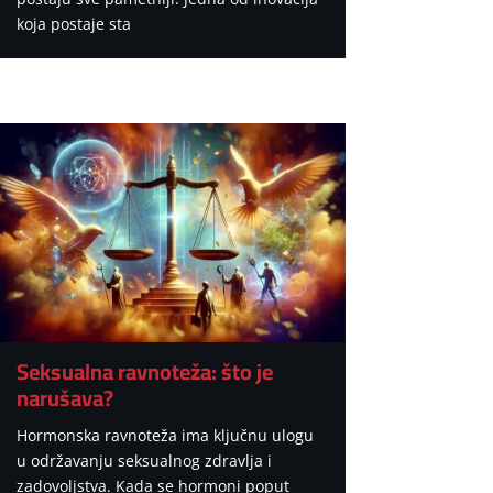
koja postaje sta
Seksualna ravnoteža: što je
narušava?
Hormonska ravnoteža ima ključnu ulogu
u održavanju seksualnog zdravlja i
zadovoljstva. Kada se hormoni poput