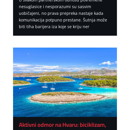
nesuglasice i nesporazumi su sasvim
uobičajeni, no prava prepreka nastaje kada
komunikacija potpuno prestane. Šutnja može
biti tiha barijera iza koje se kriju ner
Aktivni odmor na Hvaru: biciklizam,