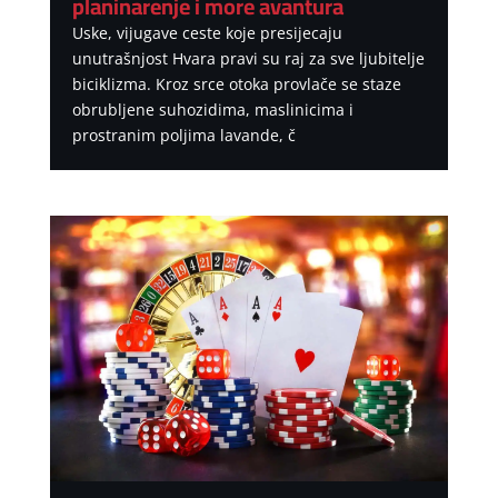
planinarenje i more avantura
Uske, vijugave ceste koje presijecaju
unutrašnjost Hvara pravi su raj za sve ljubitelje
biciklizma. Kroz srce otoka provlače se staze
obrubljene suhozidima, maslinicima i
prostranim poljima lavande, č