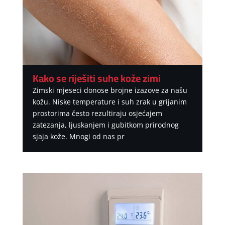
Kako se riješiti suhe kože zimi
Zimski mjeseci donose brojne izazove za našu
kožu. Niske temperature i suh zrak u grijanim
prostorima često rezultiraju osjećajem
zatezanja, ljuskanjem i gubitkom prirodnog
sjaja kože. Mnogi od nas pr