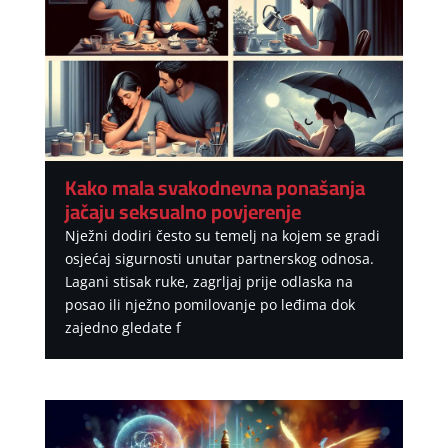
Kako mala svakodnevna ponašanja
jačaju seksualno povjerenje
Nježni dodiri često su temelj na kojem se gradi
osjećaj sigurnosti unutar partnerskog odnosa.
Lagani stisak ruke, zagrljaj prije odlaska na
posao ili nježno pomilovanje po leđima dok
zajedno gledate f