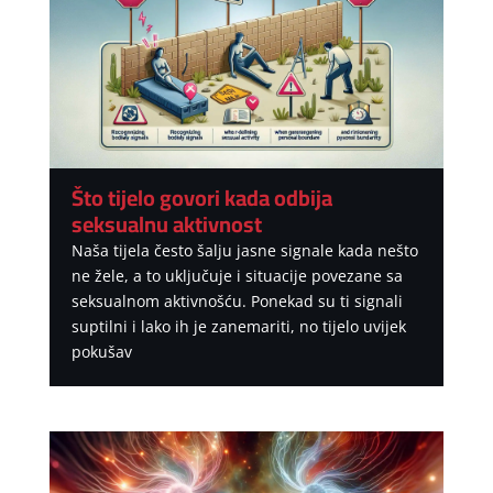
Što tijelo govori kada odbija
seksualnu aktivnost
Naša tijela često šalju jasne signale kada nešto
ne žele, a to uključuje i situacije povezane sa
seksualnom aktivnošću. Ponekad su ti signali
suptilni i lako ih je zanemariti, no tijelo uvijek
pokušav