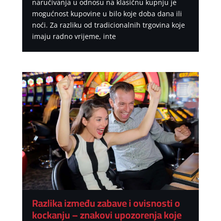
naručivanja u odnosu na klasičnu kupnju je
mogućnost kupovine u bilo koje doba dana ili
noći. Za razliku od tradicionalnih trgovina koje
imaju radno vrijeme, inte
Razlika između zabave i ovisnosti o
kockanju – znakovi upozorenja koje