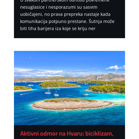
nesuglasice i nesporazumi su sasvim
uobičajeni, no prava prepreka nastaje kada
komunikacija potpuno prestane. Šutnja može
biti tiha barijera iza koje se kriju ner
Aktivni odmor na Hvaru: biciklizam,