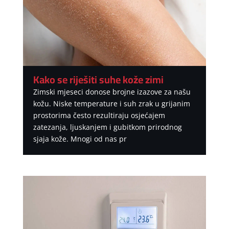
Kako se riješiti suhe kože zimi
Zimski mjeseci donose brojne izazove za našu
kožu. Niske temperature i suh zrak u grijanim
prostorima često rezultiraju osjećajem
zatezanja, ljuskanjem i gubitkom prirodnog
sjaja kože. Mnogi od nas pr