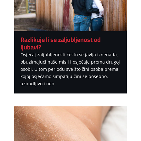
Razlikuje li se zaljubljenost od
ljubavi?
Osjećaj zaljubljenosti često se javlja iznenada,
obuzimajući naše misli i osjećaje prema drugoj
osobi. U tom periodu sve što čini osoba prema
kojoj osjećamo simpatiju čini se posebno,
uzbudljivo i neo