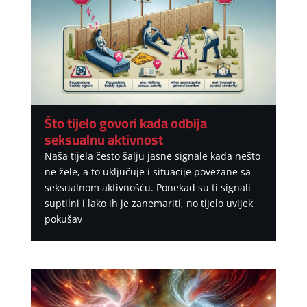
Što tijelo govori kada odbija
seksualnu aktivnost
Naša tijela često šalju jasne signale kada nešto
ne žele, a to uključuje i situacije povezane sa
seksualnom aktivnošću. Ponekad su ti signali
suptilni i lako ih je zanemariti, no tijelo uvijek
pokušav