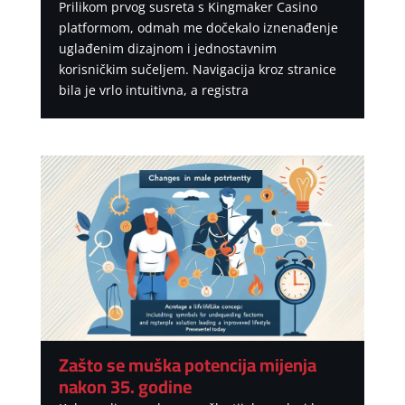
Prilikom prvog susreta s Kingmaker Casino
platformom, odmah me dočekalo iznenađenje
uglađenim dizajnom i jednostavnim
korisničkim sučeljem. Navigacija kroz stranice
bila je vrlo intuitivna, a registra
Zašto se muška potencija mijenja
nakon 35. godine