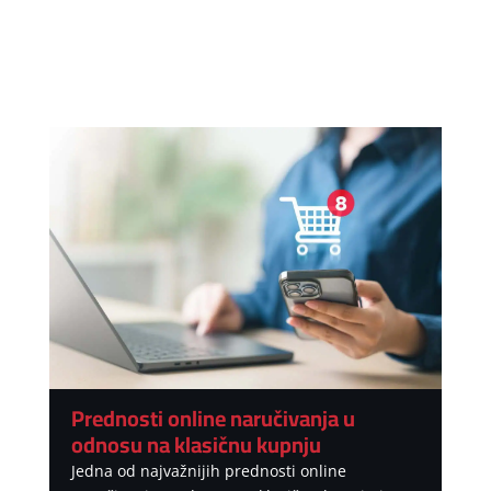
Prednosti online naručivanja u
odnosu na klasičnu kupnju
Jedna od najvažnijih prednosti online