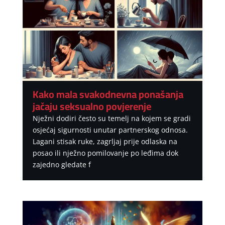
Kako mala svakodnevna ponašanja
jačaju seksualno povjerenje
Nježni dodiri često su temelj na kojem se gradi
osjećaj sigurnosti unutar partnerskog odnosa.
Lagani stisak ruke, zagrljaj prije odlaska na
posao ili nježno pomilovanje po leđima dok
zajedno gledate f