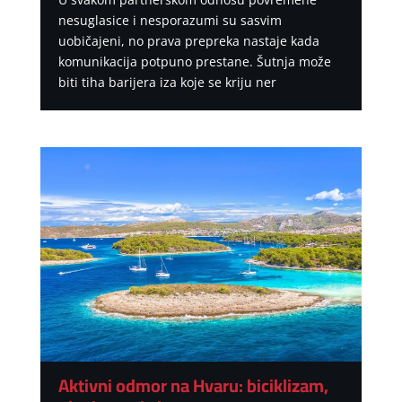
nesuglasice i nesporazumi su sasvim
uobičajeni, no prava prepreka nastaje kada
komunikacija potpuno prestane. Šutnja može
biti tiha barijera iza koje se kriju ner
Aktivni odmor na Hvaru: biciklizam,