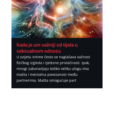
Kada je um važniji od tijela u
seksualnom odnosu
U svijetu intime često se naglašava važnost
fizičkog izgleda i tjelesne privlačnosti. Ipak,
mnogi zaboravljaju koliko veliku ulogu ima
mašta i mentalna povezanost među
partnerima. Mašta omogućuje part