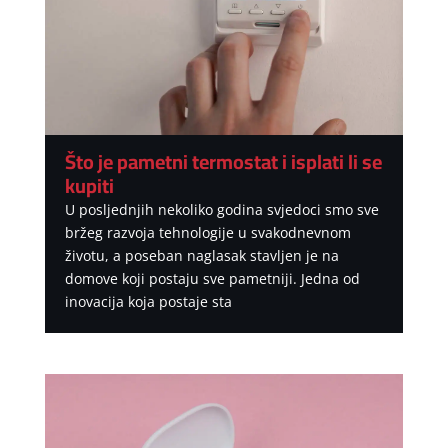
Što je pametni termostat i isplati li se
kupiti
U posljednjih nekoliko godina svjedoci smo sve
bržeg razvoja tehnologije u svakodnevnom
životu, a poseban naglasak stavljen je na
domove koji postaju sve pametniji. Jedna od
inovacija koja postaje sta