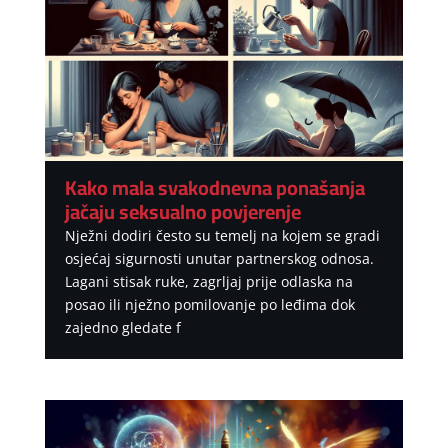
Kako mala svakodnevna ponašanja
jačaju seksualno povjerenje
Nježni dodiri često su temelj na kojem se gradi
osjećaj sigurnosti unutar partnerskog odnosa.
Lagani stisak ruke, zagrljaj prije odlaska na
posao ili nježno pomilovanje po leđima dok
zajedno gledate f