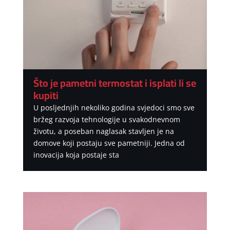
Što je pametni termostat i isplati li se
kupiti
U posljednjih nekoliko godina svjedoci smo sve
bržeg razvoja tehnologije u svakodnevnom
životu, a poseban naglasak stavljen je na
domove koji postaju sve pametniji. Jedna od
inovacija koja postaje sta