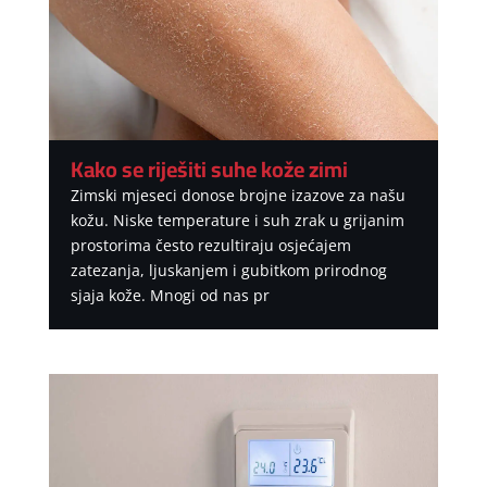
Kako se riješiti suhe kože zimi
Zimski mjeseci donose brojne izazove za našu
kožu. Niske temperature i suh zrak u grijanim
prostorima često rezultiraju osjećajem
zatezanja, ljuskanjem i gubitkom prirodnog
sjaja kože. Mnogi od nas pr