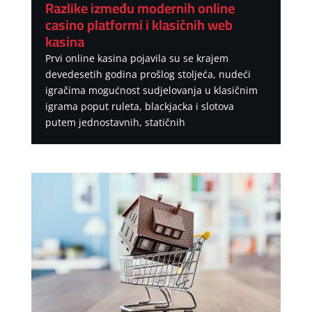
Razlike između modernih online
casino platformi i klasičnih web
kasina
Prvi online kasina pojavila su se krajem
devedesetih godina prošlog stoljeća, nudeći
igračima mogućnost sudjelovanja u klasičnim
igrama poput ruleta, blackjacka i slotova
putem jednostavnih, statičnih