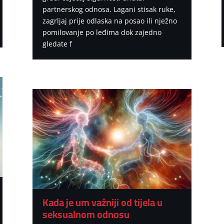
partnerskog odnosa. Lagani stisak ruke,
zagrljaj prije odlaska na posao ili nježno
pomilovanje po leđima dok zajedno
gledate f
Kada je um važniji od tijela u
seksualnom odnosu