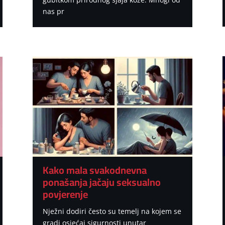
nas pr
Kako mala svakodnevna
ponašanja jačaju seksualno
povjerenje
Nježni dodiri često su temelj na kojem se
gradi osjećaj sigurnosti unutar