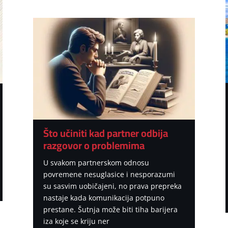
Što učiniti kad partner odbija
razgovor o problemima
U svakom partnerskom odnosu
povremene nesuglasice i nesporazumi
su sasvim uobičajeni, no prava prepreka
nastaje kada komunikacija potpuno
prestane. Šutnja može biti tiha barijera
iza koje se kriju ner