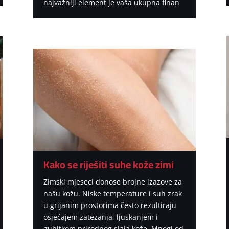
najvažniji element je vaša ukupna finan
Kako se riješiti suhe kože zimi
Zimski mjeseci donose brojne izazove za
našu kožu. Niske temperature i suh zrak
u grijanim prostorima često rezultiraju
osjećajem zatezanja, ljuskanjem i
gubitkom prirodnog sjaja kože. Mnogi od