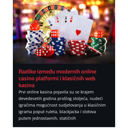
Razlike između modernih online
casino platformi i klasičnih web
kasina
Prvi online kasina pojavila su se krajem
devedesetih godina prošlog stoljeća, nudeći
igračima mogućnost sudjelovanja u klasičnim
igrama poput ruleta, blackjacka i slotova
putem jednostavnih, statičnih