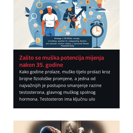
Zašto se muška potencija mijenja
nakon 35. godine
Kako godine prolaze, muško tijelo prolazi kroz
brojne fiziološke promjene, a jedna od
najvažnijih je postupno smanjenje razine
testosterona, glavnog muškog spolnog
hormona. Testosteron ima ključnu ulo