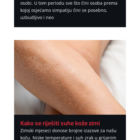
osobi. U tom periodu sve što čini osoba prema
kojoj osjećamo simpatiju čini se posebno,
uzbudljivo i neo
Kako se riješiti suhe kože zimi
Zimski mjeseci donose brojne izazove za našu
kožu. Niske temperature i suh zrak u grijanim