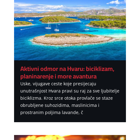
Aktivni odmor na Hvaru: biciklizam,
planinarenje i more avantura
Uske, vijugave ceste koje presijecaju
unutrašnjost Hvara pravi su raj za sve ljubitelje
biciklizma. Kroz srce otoka provlače se staze
obrubljene suhozidima, maslinicima i
prostranim poljima lavande, č